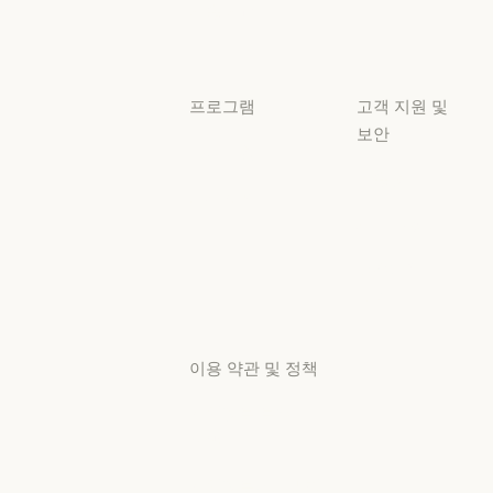
사용 사례
사용 사례
프로그램
고객 지원 및
보안
스타트업
가용성
스타트업
리서치 랩
가용성
서비스 상태
리서치 랩
서비스 상태
고객지원
센터
고객지원 센터
이용 약관 및 정책
개인정보 보호
선택
개인정보처리방침