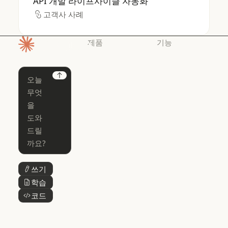
API 개발 라이프사이클 자동화
고객사 사례
고객사 사례
제품
기능
홈페이지
Claude
Claude for
Chrome
Claude
Next
Claude Code
Claude for Ch
Claude for
Claude Code
Claude Code
Microsoft 365
for Enterprise
Claude for Mic
Skills
Claude Code for Enterprise
Claude Cowork
Skills
Claude Cowork
@Claude
쓰기
버튼 텍스트
@Claude
Claude 디자인
학습
버튼 텍스트
Claude 디자인
코드
버튼 텍스트
Claude Science
Claude Science
Claude