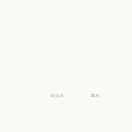
Microsoft Foun
고등교육
지역별 준수
고등교육
지역별 준수
초·중·고 교사
콘솔 로그인
초·중·고 교사
콘솔 로그인
법무
법무
생명과학
생명과학
비영리 단체
비영리 단체
소규모
비즈니스
소규모 비즈니스
리소스
회사
블로그
Anthropic
블로그
Anthropic
Claude 파트너
채용
네트워크
채용
정책