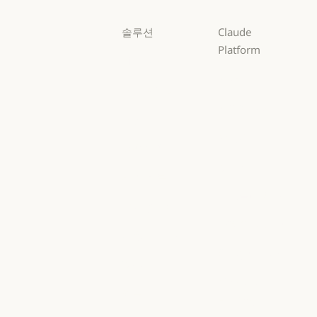
솔루션
Claude
Platform
AI 에이전트
개요
AI 에이전트
코드 현대화
개요
개발자 문서
코드 현대화
코딩
개발자 문서
요금제
코딩
고객 지원
요금제
생태계
고객 지원
사이버 보안
생태계
마켓플레이스
사이버 보안
Enterprise
마켓플레이스
AWS의 Claude
Enterprise
금융 서비스
AWS의 Claude
Google Cloud
금융 서비스
정부
Google Cloud
Microsoft
정부
의료
Foundry
의료