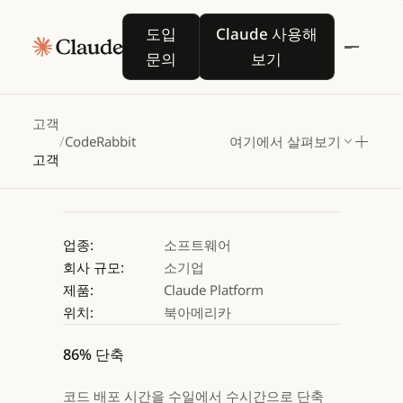
CodeRabbit,
Claude로
도입 문의
Claude 사용해 보기
도입
Claude 사용해
코드
리뷰를
혁신하다
문의
보기
Claude 사용해 보기
Claude 사용해 보기
고객
/
CodeRabbit
여기에서 살펴보기
고객
업종:
소프트웨어
회사 규모:
소기업
제품:
Claude Platform
위치:
북아메리카
86% 단축
코드 배포 시간을 수일에서 수시간으로 단축