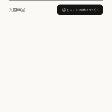
한국어 (South Korea)
YouTube
Instagram
x.com
LinkedIn