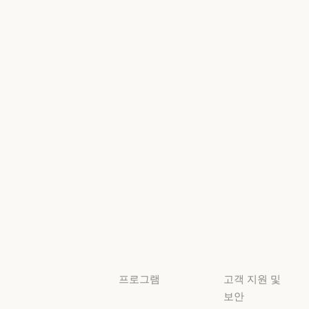
고객 사례
뉴스
고객 사례
뉴스
Anthropic
AI의 비약적
엔지니어링
성장에 대한
정책
Anthropic 엔지니어링
이벤트
AI의 비약적 성
책임 있는 확장
이벤트
플러그인
정책
플러그인
책임 있는 확장 
Claude 기반
보안 및 규정
Claude 기반
준수
서비스 파트너
보안 및 규정 준
서비스 파트너
투명성
튜토리얼
투명성
튜토리얼
사용 사례
사용 사례
프로그램
고객 지원 및
보안
스타트업