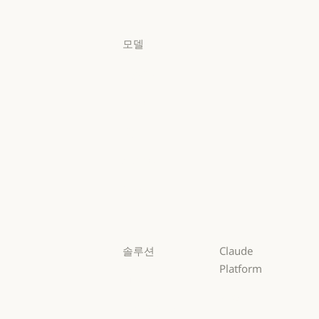
로그인
모델
Mythos
Mythos
Fable
Fable
Opus
Opus
Sonnet
Sonnet
Haiku
Haiku
솔루션
Claude
Platform
AI 에이전트
개요
AI 에이전트
코드 현대화
개요