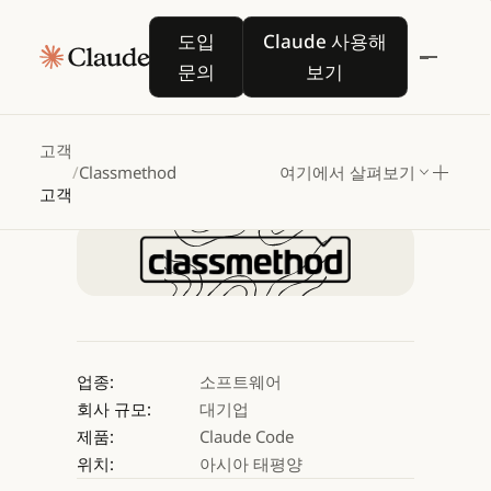
Classmethod,
Claude
도입 문의
Claude 사용해 보기
도입
Claude 사용해
Code로
개발
속도
문의
보기
가속화
고객
/
Classmethod
여기에서 살펴보기
Claude 사용해 보기
고객
Claude 사용해 보기
업종:
소프트웨어
회사 규모:
대기업
제품:
Claude Code
위치:
아시아 태평양