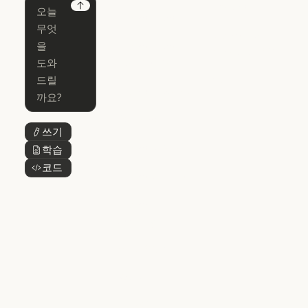
Chrome
Claude
Next
Claude Code
Claude for Ch
Claude for
Claude Code
Claude Code
Microsoft 365
for Enterprise
Claude for Mic
Skills
Claude Code for Enterprise
Claude Cowork
Skills
Claude Cowork
@Claude
쓰기
버튼 텍스트
@Claude
Claude 디자인
학습
버튼 텍스트
Claude 디자인
코드
버튼 텍스트
Claude Science
Claude Science
Claude
Security
Claude Security
앱 다운로드
앱 다운로드
요금제
요금제
로그인