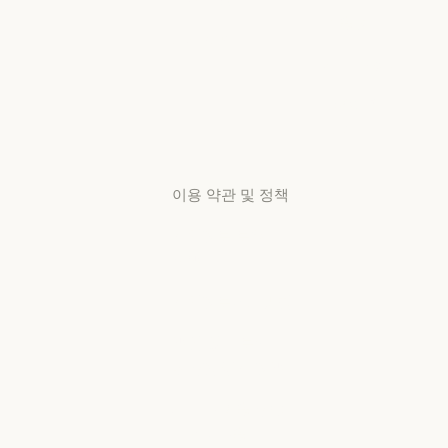
가용성
스타트업
리서치 랩
가용성
서비스 상태
리서치 랩
서비스 상태
고객지원
센터
고객지원 센터
이용 약관 및 정책
개인정보 보호
선택
개인정보처리방침
개인정보처리방침
책임 있는 보안
취약점 공개 정책
책임 있는 보안 취약점 공개 정책
서비스 이용약관:
비즈니스용