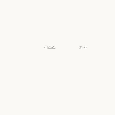
생명과학
비영리 단체
비영리 단체
소규모
비즈니스
소규모 비즈니스
리소스
회사
블로그
Anthropic
블로그
Anthropic
Claude 파트너
채용
네트워크
채용
정책
Claude 파트너 네트워크
커뮤니티
정책
Economic
커뮤니티
커넥터
Futures
커넥터
Economic Futu
교육 과정
리서치
교육 과정
리서치