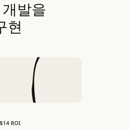
개발을
구현
$14 ROI