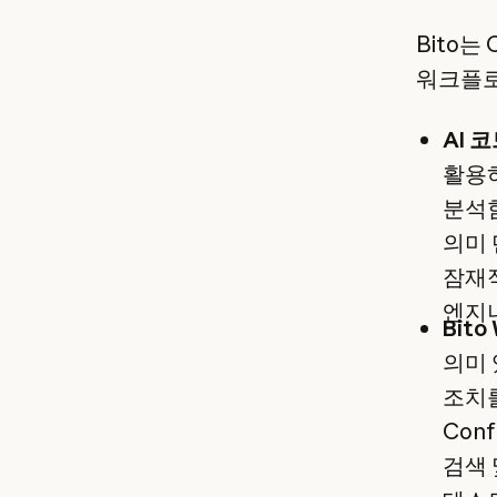
Bito는
워크플로
AI 
활용하
분석함
의미 
잠재적
엔지니
Bito
의미 
조치를
Con
검색 