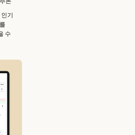
 추론
은 인기
우를
을 수