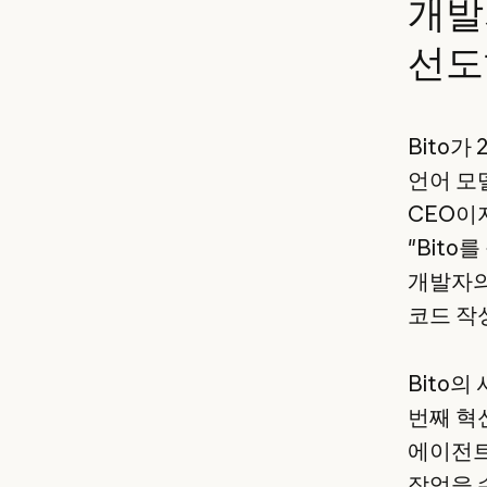
개발
선도
Bito가
언어 모
CEO이자
"Bito
개발자의
코드 작
Bito
번째 혁
에이전트
작업을 수