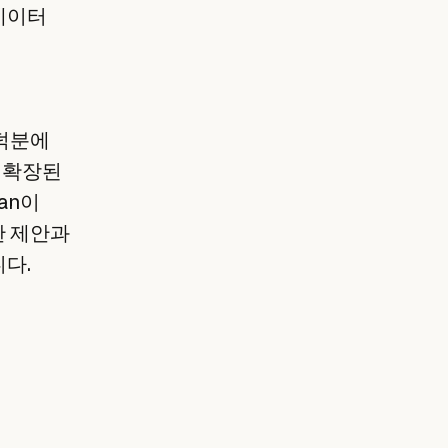
데이터
 덕분에
. 확장된
an이
한 제안과
다.