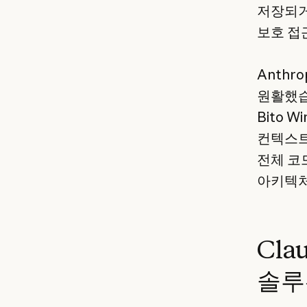
저장되거
보호 접
Anth
원활했습니
Bito 
컨텍스트 
전체 코
아키텍처
Cla
솔루