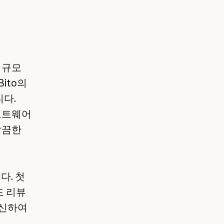
 대규모
ito의
니다.
소프트웨어
깔끔한
다. 첫
드 리뷰
대신하여
더