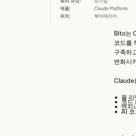
회사 규모:
소기업
제품:
Claude Platform
위치:
북아메리카
Bito는
코드를 
구축하고
변화시키
Claud
풀 리
코드 
엔지니
AI 