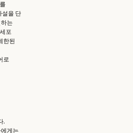
위를
가설을 단
절하는
 세포
 제한된
어로
다.
자에게는