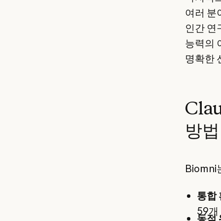
여러 분
인간 연
능력의 
명확한 
Cl
방법
Biomn
통합 
59개
동적