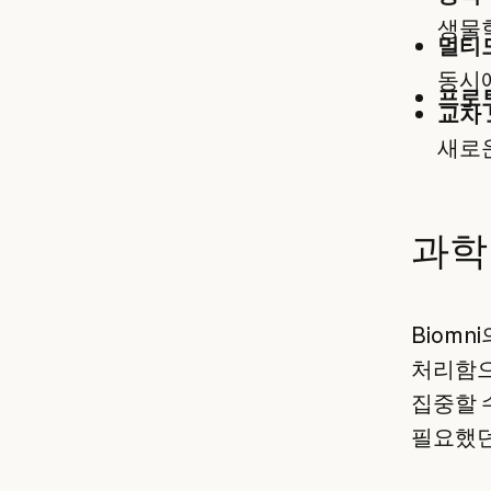
생물
멀티
동시
프로
교차 
새로운
과학
Biom
처리함으
집중할 
필요했던