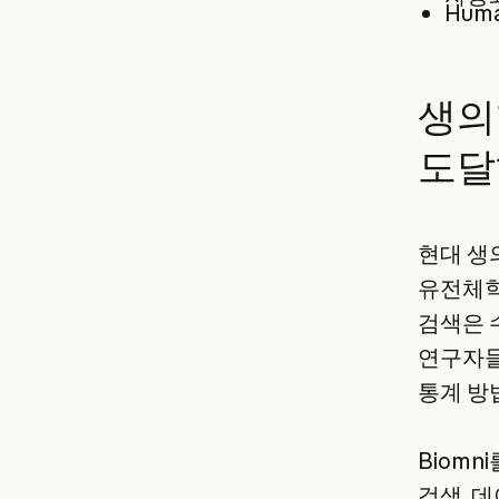
Hum
생의
도달
현대 생
유전체학
검색은 
연구자들
통계 방
Biomn
검색, 