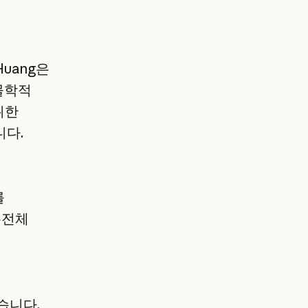
의
uang은
생물학적
위한
니다.
를
유전체
습니다.