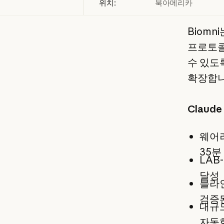
위치:
북아메리카
Biom
프로토콜
수 있도
확장합니
Claud
웨어러
35분
LAB
달성
블라인
검증된
대규모
자동