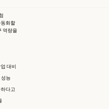
험
자동화할
구 역량을
작업 대비
의 성능
등하다고
을