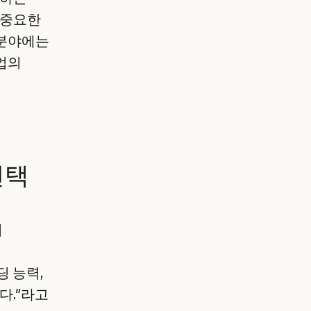
 중요한
 분야에는
업의
선택
의
딩 능력,
다."라고