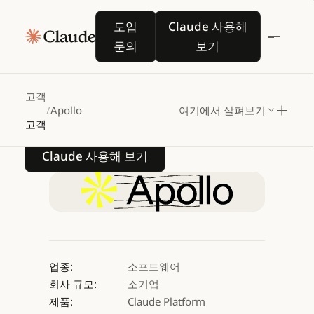
Apollo,
Claude를
도입 문의
Claude 사용해 보기
도입
Claude 사용해
활용하여
대규모
문의
보기
아웃바운드
세일즈
가속화
고객
/
Apollo
여기에서 살펴보기
고객
Claude 사용해 보기
Claude 사용해 보기
업종:
소프트웨어
회사 규모:
소기업
제품:
Claude Platform