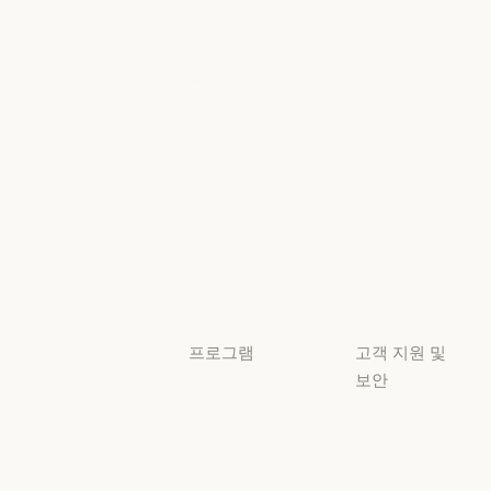
정책
Anthropic 엔지니어링
이벤트
AI의 비약적 성
책임 있는 확장
이벤트
플러그인
정책
플러그인
책임 있는 확장 
Claude 기반
보안 및 규정
Claude 기반
준수
서비스 파트너
보안 및 규정 준
서비스 파트너
투명성
튜토리얼
투명성
튜토리얼
사용 사례
사용 사례
프로그램
고객 지원 및
보안
스타트업
가용성
스타트업
리서치 랩
가용성
서비스 상태
리서치 랩