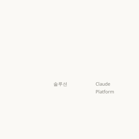
Mythos
Mythos
Fable
Fable
Opus
Opus
Sonnet
Sonnet
Haiku
Haiku
솔루션
Claude
Platform
AI 에이전트
개요
AI 에이전트
코드 현대화
개요
개발자 문서
코드 현대화
코딩
개발자 문서
요금제
코딩
고객 지원
요금제