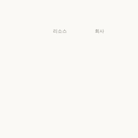
비즈니스
소규모 비즈니스
리소스
회사
블로그
Anthropic
블로그
Anthropic
Claude 파트너
채용
네트워크
채용
정책
Claude 파트너 네트워크
커뮤니티
정책
Economic
커뮤니티
커넥터
Futures
커넥터
Economic Futu
교육 과정
리서치
교육 과정
리서치
고객 사례
뉴스
고객 사례
뉴스
Anthropic
AI의 비약적
엔지니어링
성장에 대한