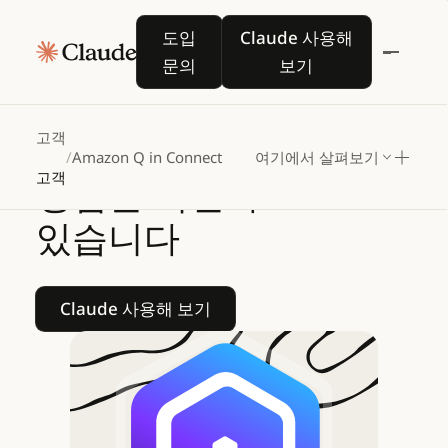
Amazon
Q
in
도입 문의
Claude 사용해 보기
도입
Claude 사용해
Connect는
Claude를
문의
보기
활용해
고객과
상담원
모두의
고객
서비스
고객
/
Amazon Q in Connect
여기에서 살펴보기
고객
경험을
혁신하고
있습니다
Claude 사용해 보기
Claude 사용해 보기