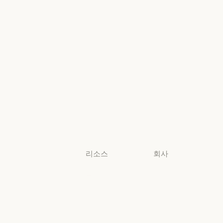
지역별 준수
고등교육
지역별 준수
초·중·고 교사
콘솔 로그인
초·중·고 교사
콘솔 로그인
법무
법무
생명과학
생명과학
비영리 단체
비영리 단체
소규모
비즈니스
소규모 비즈니스
리소스
회사
블로그
Anthropic
블로그
Anthropic
Claude 파트너
채용
네트워크
채용
정책
Claude 파트너 네트워크