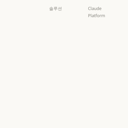
솔루션
Claude
Platform
AI 에이전트
개요
AI 에이전트
코드 현대화
개요
개발자 문서
코드 현대화
코딩
개발자 문서
요금제
코딩
고객 지원
요금제
생태계
고객 지원
사이버 보안
생태계
마켓플레이스
사이버 보안
Enterprise
마켓플레이스
AWS의 Claude
Enterprise
금융 서비스
AWS의 Claude
Google Cloud
금융 서비스
정부
Google Cloud
Microsoft
정부
의료
Foundry
의료
Microsoft Foun
고등교육