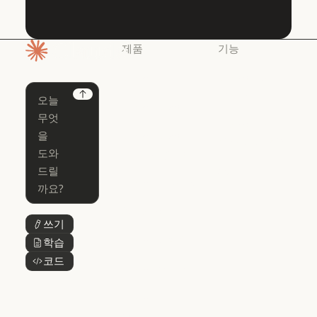
제품
기능
홈페이지
Claude
Claude for
Chrome
Claude
Next
Claude Code
Claude for Ch
Claude for
Claude Code
Claude Code
Microsoft 365
for Enterprise
Claude for Mic
Skills
Claude Code for Enterprise
Claude Cowork
Skills
Claude Cowork
@Claude
쓰기
버튼 텍스트
@Claude
Claude 디자인
학습
버튼 텍스트
Claude 디자인
코드
버튼 텍스트
Claude Science
Claude Science
Claude
Security