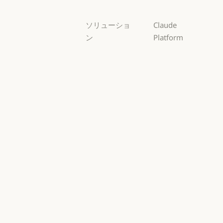
ソリューショ
Claude
ン
Platform
AI エージェン
概要
ト
概要
開発者向けド
AI エージェント
コードの最新
キュメント
化
開発者向けドキ
料金プラン
コードの最新化
コーディング
料金プラン
エコシステム
コーディング
カスタマーサ
エコシステム
Marketplace
ポート
Marketplace
カスタマーサポート
AWS 上の
サイバーセキ
Claude
ュリティ
AWS 上の Clau
サイバーセキュリティ
Google Cloud
Enterprise
Google Cloud