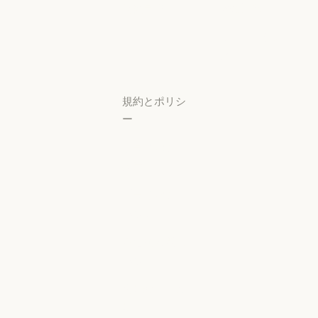
研究ラボ
稼働状況
研究ラボ
稼働状況
サポートセン
ター
サポートセンタ
規約とポリシ
ー
プライバシー
設定
プライバシー
ポリシー
プライバシーポリシー
責任ある開示
ポリシー
責任ある開示ポリシー
利用規約：商
用