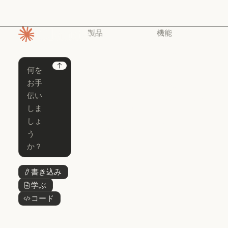
製品
機能
ホームページ
Claude
Claude for
Chrome
Claude
Next
Claude Code
Claude for Ch
Claude for
Claude Code
Claude Code
Microsoft 365
for Enterprise
Claude for Mic
Skills
Claude Code for Enterprise
Claude Cowork
Skills
Claude Cowork
@Claude
@Claude
Claude Design
書き込み
ボタンテキスト
Claude Design
学ぶ
ボタンテキスト
Claude Science
コード
ボタンテキスト
Claude Science
Claude
Security