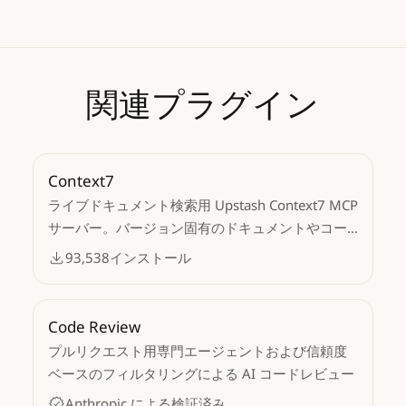
関連プラグイン
Context7
ライブドキュメント検索用 Upstash Context7 MCP
サーバー。バージョン固有のドキュメントやコー
ド例をソースリポジトリから LLM コンテキストに
93,538
インストール
取得します。
Code Review
プルリクエスト用専門エージェントおよび信頼度
ベースのフィルタリングによる AI コードレビュー
Anthropic による検証済み