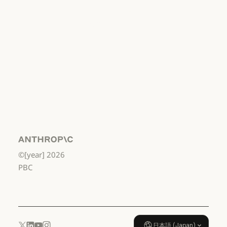
利用規約：商用
利用規約：消
費者
利用規約：消費者
利用規約：米
国 幼稚園年長
から高校3年生
まで
利用規約：米国 幼稚園年長から
データ処理契
約：米国 幼稚
園年長から高
校3年生まで
Anthropic
©[year]
2026
データ処理契約：米国 幼稚園年
使用ポリシー
PBC
使用ポリシー
日本語 (Japan)