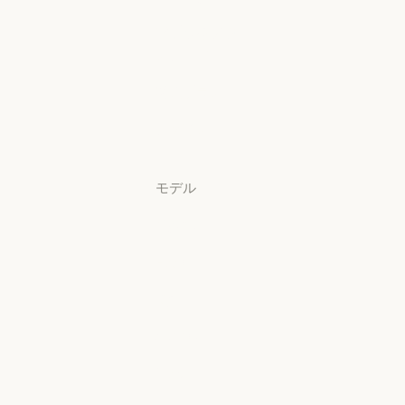
Claude Security
アプリをダウ
ンロード
アプリをダウンロード
料金プラン
料金プラン
ログイン
ログイン
モデル
Mythos
Mythos
Fable
Fable
Opus
Opus
Sonnet
Sonnet
Haiku
Haiku