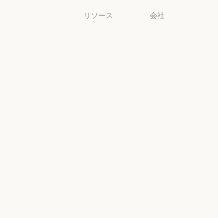
リソース
会社
ブログ
Anthropic
ブログ
Anthropic
Claude パート
採用情報
ナーネットワ
採用情報
ポリシー
ーク
ポリシー
Claude パートナーネットワー
Economic
コミュニティ
Futures
コミュニティ
コネクタ
Economic Futu
研究
コネクタ
コース
研究
ニュース
コース
お客様の事例
ニュース
AI Exponential
お客様の事例
Anthropic のエ
に関するポリ
ンジニアリン
シー
グ
AI Exponent
Responsible
Anthropic のエンジニアリング