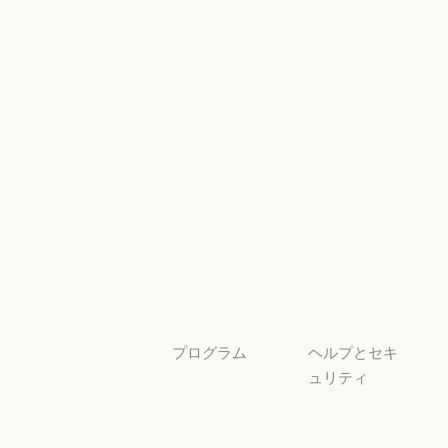
イベント
Scaling Policy
イベント
Responsible Sca
プラグイン
セキュリティ
とコンプライ
プラグイン
Claude を活用
アンス
Claude を活用
セキュリティと
サービスパー
透明性
トナー
透明性
サービスパートナー
チュートリア
ル
チュートリアル
ユースケース
ユースケース
プログラム
ヘルプとセキ
ュリティ
スタートアッ
プ
可用性
スタートアップ
可用性