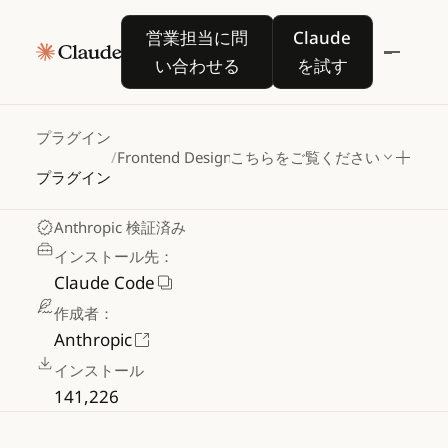
Frontend
Design
営業担当に問い合わせる
Claude を試す
営業担当に問
Claude
い合わせる
を試す
特徴的なデザインを備えた、本番環境レ
ベルの高品質なフロントエンドを構築。
プラグイン
/
Frontend Design
こちらをご覧ください
汎用的な
AI
生成の美学的特性を避け、洗
プラグイン
練されたコードを生成します。
Anthropic 検証済み
インストール先：
Claude Code
作成者：
Anthropic
インストール
141,226