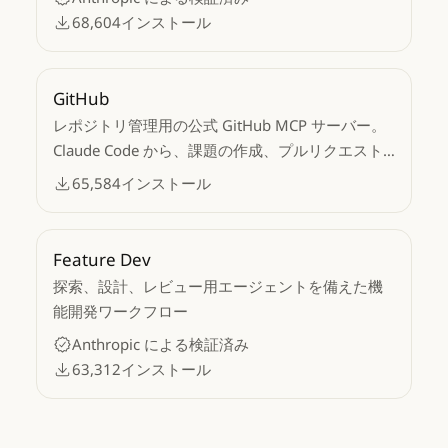
68,604
インストール
GitHub
レポジトリ管理用の公式 GitHub MCP サーバー。
Claude Code から、課題の作成、プルリクエスト
の管理、コードのレビュー、リポジトリの検索、
65,584
インストール
GitHub API へのアクセスが可能です。
Feature Dev
探索、設計、レビュー用エージェントを備えた機
能開発ワークフロー
Anthropic による検証済み
63,312
インストール