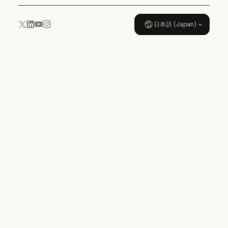
日本語 (Japan)
YouTube
Instagram
x.com
LinkedIn