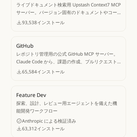
ライブドキュメント検索用 Upstash Context7 MCP
サーバー。バージョン固有のドキュメントやコー
ド例をソースリポジトリから LLM コンテキストに
93,538
インストール
取得します。
GitHub
レポジトリ管理用の公式 GitHub MCP サーバー。
Claude Code から、課題の作成、プルリクエスト
の管理、コードのレビュー、リポジトリの検索、
65,584
インストール
GitHub API へのアクセスが可能です。
Feature Dev
探索、設計、レビュー用エージェントを備えた機
能開発ワークフロー
Anthropic による検証済み
63,312
インストール