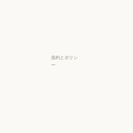
プ
可用性
スタートアップ
可用性
研究ラボ
稼働状況
研究ラボ
稼働状況
サポートセン
ター
サポートセンタ
規約とポリシ
ー
プライバシー
設定
プライバシー
ポリシー
プライバシーポリシー
責任ある開示
ポリシー
責任ある開示ポリシー