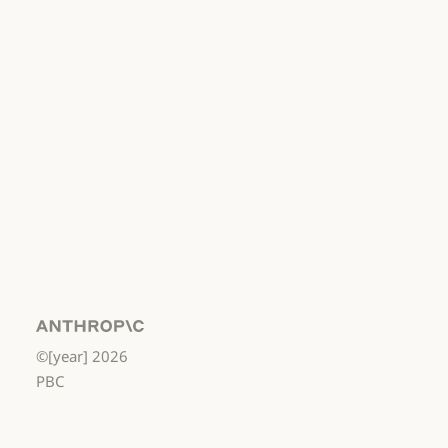
利用規約：商
用
利用規約：商用
利用規約：消
費者
利用規約：消費者
利用規約：米
国 幼稚園年長
から高校3年生
まで
利用規約：米国 幼稚園年長から
データ処理契
約：米国 幼稚
園年長から高
校3年生まで
Anthropic
©[year]
2026
データ処理契約：米国 幼稚園年
使用ポリシー
PBC
使用ポリシー