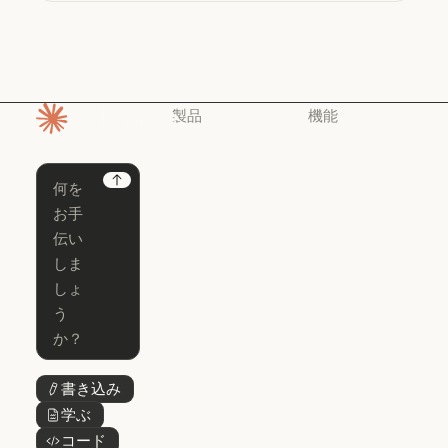
製品
機能
ホームページ
Claude
Claude for
Chrome
Claude
Next
Claude Code
Claude for Ch
Claude for
Claude Code
Claude Code
Microsoft 365
for Enterprise
Claude for Mic
Skills
Claude Code for Enterprise
Claude Cowork
Skills
Claude Cowork
@Claude
@Claude
Claude Design
書き込み
ボタンテキスト
Claude Design
学ぶ
ボタンテキスト
Claude Science
コード