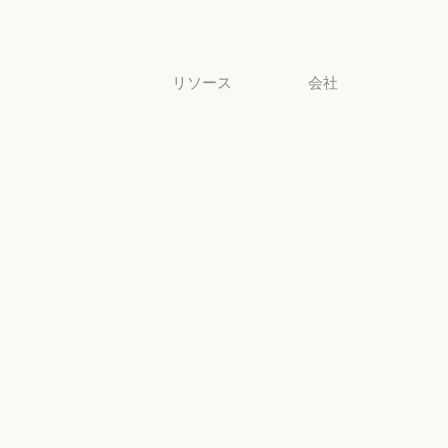
中小企業
リソース
会社
ブログ
Anthropic
ブログ
Anthropic
Claude パート
採用情報
ナーネットワ
採用情報
ポリシー
ーク
ポリシー
Claude パートナーネットワー
Economic
コミュニティ
Futures
コミュニティ
コネクタ
Economic Futu
研究
コネクタ
コース
研究
ニュース
コース
お客様の事例
ニュース
AI Exponential
お客様の事例
Anthropic のエ
に関するポリ
ンジニアリン
シー