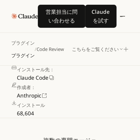
Code
Review
営業担当に問い合わせる
Claude を試す
営業担当に問
Claude
い合わせる
を試す
プルリクエスト用専門エージェントおよ
び信頼度ベースのフィルタリングによる
プラグイン
/
Code Review
こちらをご覧ください
AI
コードレビュー
プラグイン
Anthropic 検証済み
インストール先：
Claude Code
作成者：
Anthropic
インストール
68,604