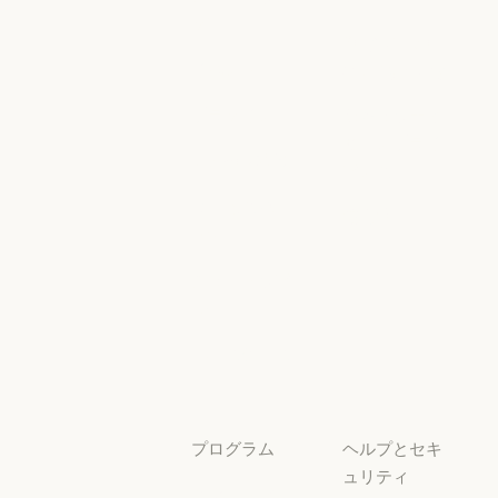
グ
AI Exponent
Responsible
Anthropic のエンジニアリング
イベント
Scaling Policy
イベント
Responsible Sca
プラグイン
セキュリティ
とコンプライ
プラグイン
Claude を活用
アンス
Claude を活用
セキュリティと
サービスパー
透明性
トナー
透明性
サービスパートナー
チュートリア
ル
チュートリアル
ユースケース
ユースケース
プログラム
ヘルプとセキ
ュリティ
スタートアッ