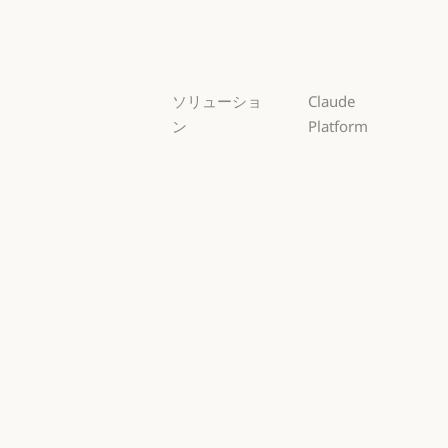
Sonnet
Haiku
Haiku
ソリューショ
Claude
ン
Platform
AI エージェン
概要
ト
概要
開発者向けド
AI エージェント
コードの最新
キュメント
化
開発者向けドキ
料金プラン
コードの最新化
コーディング
料金プラン
エコシステム
コーディング
カスタマーサ
エコシステム
Marketplace
ポート
Marketplace
カスタマーサポート
AWS 上の
サイバーセキ
Claude
ュリティ