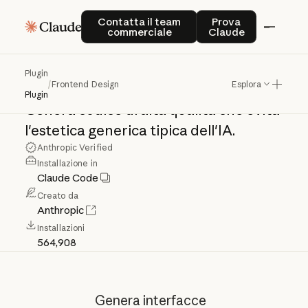
Frontend
Design
Contatta il team commerciale
Prova Claude
Contatta il team
Prova
commerciale
Claude
Crea
frontend
pronti
di
livello
Plugin
/
Frontend Design
Esplora
professionale
con
un
design
distintivo.
Plugin
Genera
codice
di
alta
qualità
che
evita
l'estetica
generica
tipica
dell'IA.
Anthropic Verified
Installazione in
Claude Code
Creato da
Anthropic
Installazioni
564,908
Genera interfacce