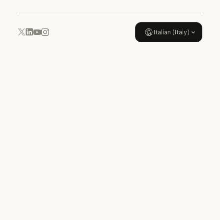
Italian (Italy)
YouTube
Instagram
x.com
LinkedIn