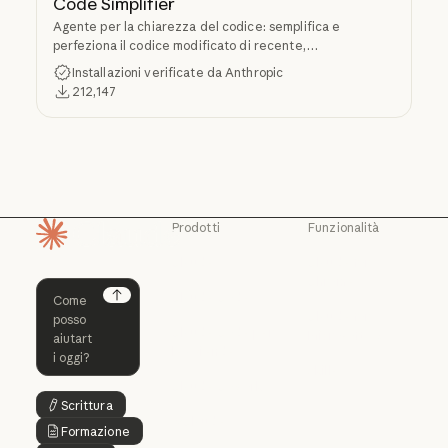
Code Simplifier
Agente per la chiarezza del codice: semplifica e
perfeziona il codice modificato di recente,
preservandone funzionalità e coerenza.
Installazioni verificate da Anthropic
212,147
Prodotti
Funzionalità
Pagina iniziale
Claude
Claude for
Chrome
Claude
Claude Code
Claude for Ch
Next
Claude for
Claude Code
Claude Code per
Microsoft 365
le aziende
Claude for Mic
Skills
Claude Code per le aziende
Claude Cowork
Skills
Scrittura
Claude Cowork
Testo del pulsante
@Claude
Formazione
Testo del pulsante
@Claude