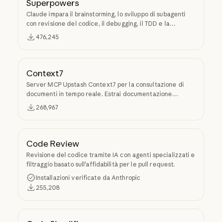
Superpowers
Claude impara il brainstorming, lo sviluppo di subagenti
con revisione del codice, il debugging, il TDD e la
creazione di skill tramite Superpowers.
476,245
Context7
Server MCP Upstash Context7 per la consultazione di
documenti in tempo reale. Estrai documentazione
specifica per versione ed esempi di codice dai repository
268,967
sorgente nel contesto dell'LLM.
Code Review
Revisione del codice tramite IA con agenti specializzati e
filtraggio basato sull'affidabilità per le pull request.
Installazioni verificate da Anthropic
255,208