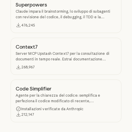
Superpowers
Claude impara il brainstorming, lo sviluppo di subagenti
con revisione del codice, il debugging, il TDD e la
creazione di skill tramite Superpowers.
476,245
Context7
Server MCP Upstash Context7 per la consultazione di
documenti in tempo reale. Estrai documentazione
specifica per versione ed esempi di codice dai repository
268,967
sorgente nel contesto dell'LLM.
Code Simplifier
Agente per la chiarezza del codice: semplifica e
perfeziona il codice modificato di recente,
preservandone funzionalità e coerenza.
Installazioni verificate da Anthropic
212,147