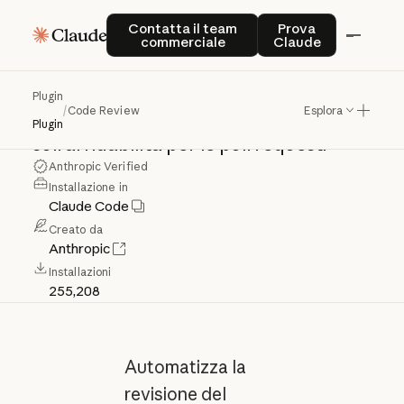
Code
Review
Contatta il team commerciale
Prova Claude
Contatta il team
Prova
commerciale
Claude
Revisione
del
codice
tramite
IA
con
Plugin
/
Code Review
Esplora
agenti
specializzati
e
filtraggio
basato
Plugin
sull'affidabilità
per
le
pull
request.
Anthropic Verified
Installazione in
Claude Code
Creato da
Anthropic
Installazioni
255,208
Automatizza la
revisione del