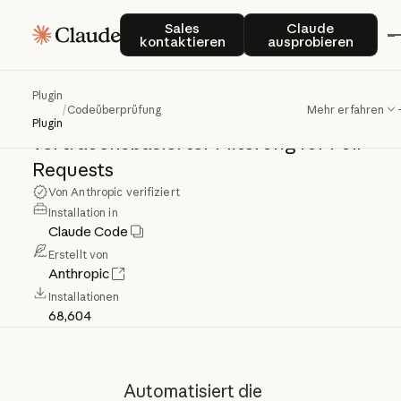
Codeüberprüfung
Sales kontaktieren
Claude auspro
Sales
Claude
kontaktieren
ausprobieren
KI-Codeüberprüfung
mit
Plugin
/
Codeüberprüfung
Mehr erfahren
spezialisierten
Agenten
und
Plugin
vertrauensbasierter
Filterung
für
Pull-
Requests
Von Anthropic verifiziert
Installation in
Claude Code
Erstellt von
Anthropic
Installationen
68,604
Automatisiert die