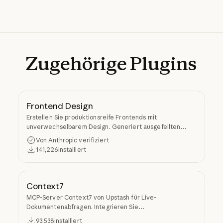
Zugehörige
Plugins
Frontend Design
Erstellen Sie produktionsreife Frontends mit
unverwechselbarem Design. Generiert ausgefeilten
Code, der generische KI-Ästhetik vermeidet.
Von Anthropic verifiziert
141,226
installiert
Context7
MCP-Server Context7 von Upstash für Live-
Dokumentenabfragen. Integrieren Sie
versionsspezifische Dokumente und Codebeispiele aus
93,538
installiert