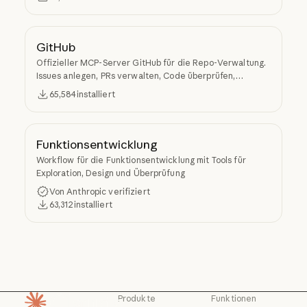
Quellcode-Repositorys in den LLM-Kontext.
GitHub
Offizieller MCP-Server GitHub für die Repo-Verwaltung.
Issues anlegen, PRs verwalten, Code überprüfen,
Repositorys suchen und von Claude Code aus auf die API
65,584
installiert
von GitHub zugreifen.
Funktionsentwicklung
Workflow für die Funktionsentwicklung mit Tools für
Exploration, Design und Überprüfung
Von Anthropic verifiziert
63,312
installiert
Produkte
Funktionen