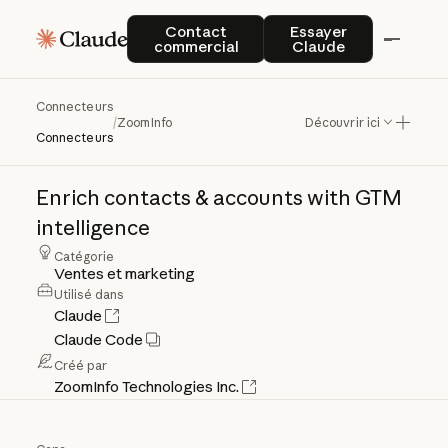
Contact commercial
Essayer Claude
Contact
Essayer
commercial
Claude
Connecteurs
ZoomInfo
/
ZoomInfo
Découvrir ici
Connecteurs
Enrich
contacts
&
accounts
with
GTM
intelligence
Catégorie
Ventes et marketing
Utilisé dans
Claude
Claude Code
Créé par
ZoomInfo Technologies Inc.