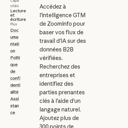
Capa
Accédez à
cités
Lecture
l'intelligence GTM
et
écriture
de ZoomInfo pour
Plus
Doc
baser vos flux de
ume
travail d'IA sur des
ntati
données B2B
on
vérifiées.
Politi
que
Recherchez des
de
entreprises et
confi
identifiez des
denti
parties prenantes
alité
Assi
clés à l'aide d'un
stan
langage naturel.
ce
Ajoutez plus de
300 points de