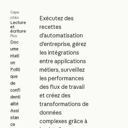
Capa
Exécutez des
cités
Lecture
recettes
et
écriture
d'automatisation
Plus
Doc
d'entreprise, gérez
ume
les intégrations
ntati
entre applications
on
métiers, surveillez
Politi
que
les performances
de
des flux de travail
confi
et créez des
denti
transformations de
alité
Assi
données
stan
complexes grâce à
ce