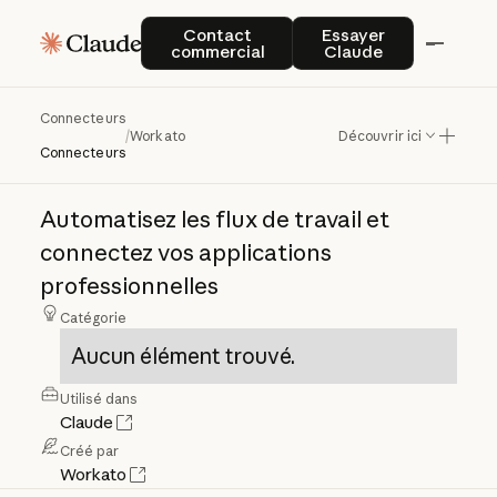
Contact commercial
Essayer Claude
Contact
Essayer
commercial
Claude
Connecteurs
Workato
/
Workato
Découvrir ici
Connecteurs
Automatisez
les
flux
de
travail
et
connectez
vos
applications
professionnelles
Catégorie
Aucun élément trouvé.
Utilisé dans
Claude
Créé par
Workato