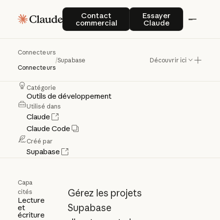
Contact commercial
Essayer Claude
Contact
Essayer
Supabase
commercial
Claude
Connecteurs
Gérer
les
bases
de
données,
/
Supabase
Découvrir ici
Connecteurs
l'authentification
et
le
stockage
Catégorie
Outils de développement
Utilisé dans
Claude
Claude Code
Créé par
Supabase
Capa
Gérez les projets
cités
Lecture
Supabase
et
écriture