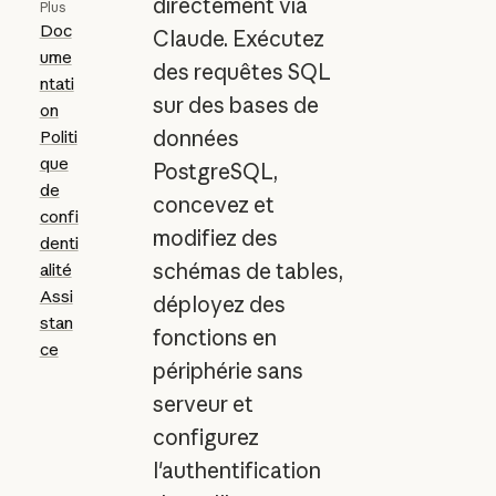
directement via
Plus
Doc
Claude. Exécutez
ume
des requêtes SQL
ntati
sur des bases de
on
données
Politi
que
PostgreSQL,
de
concevez et
confi
modifiez des
denti
schémas de tables,
alité
Assi
déployez des
stan
fonctions en
ce
périphérie sans
serveur et
configurez
l'authentification