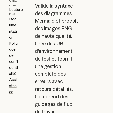
Capa
Valide la syntaxe
cités
Lecture
des diagrammes
Plus
Doc
Mermaid et produit
ume
des images PNG
ntati
de haute qualité.
on
Crée des URL
Politi
que
d'environnement
de
de test et fournit
confi
une gestion
denti
complète des
alité
Assi
erreurs avec
stan
retours détaillés.
ce
Comprend des
guidages de flux
de travail