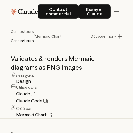
Contact commercial
Essayer Claude
Contact
Essayer
commercial
Claude
Connecteurs
Mermaid
Chart
/
Mermaid Chart
Découvrir ici
Connecteurs
Validates
&
renders
Mermaid
diagrams
as
PNG
images
Catégorie
Design
Utilisé dans
Claude
Claude Code
Créé par
Mermaid Chart