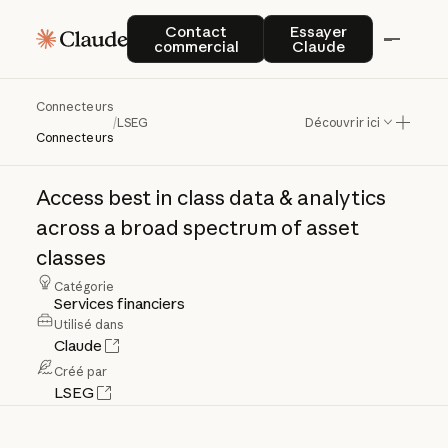
Contact commercial
Essayer Claude
Contact
Essayer
commercial
Claude
Connecteurs
LSEG
/
LSEG
Découvrir ici
Connecteurs
Access
best
in
class
data
&
analytics
across
a
broad
spectrum
of
asset
classes
Catégorie
Services financiers
Utilisé dans
Claude
Créé par
LSEG