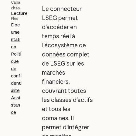
Capa
Le connecteur
cités
Lecture
LSEG permet
Plus
Doc
d'accéder en
ume
temps réel à
ntati
l'écosystème de
on
données complet
Politi
que
de LSEG sur les
de
marchés
confi
financiers,
denti
couvrant toutes
alité
Assi
les classes d'actifs
stan
et tous les
ce
domaines. Il
permet d'intégrer