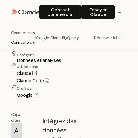
Contact commercial
Essayer Claude
Contact
Essayer
Google
Cloud
BigQuery
commercial
Claude
Connecteurs
BigQuery
:
des
informations
/
Google Cloud BigQuery
Découvrir ici
Connecteurs
analytiques
avancées
pour
les
agents
Catégorie
Données et analyses
Utilisé dans
Claude
Claude Code
Créé par
Google
Capa
Intégrez des
cités
données
A