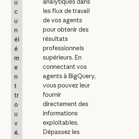
analytiques dans
u
les flux de travail
c
de vos agents
u
pour obtenir des
n
résultats
él
professionnels
é
supérieurs. En
m
connectant vos
e
agents à BigQuery,
n
vous pouvez leur
t
fournir
tr
directement des
o
informations
u
exploitables.
v
Dépassez les
é.