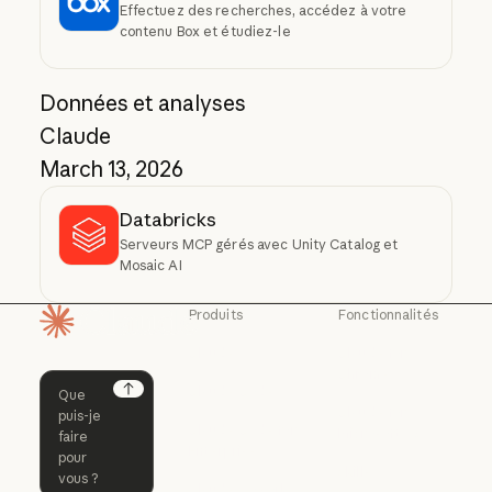
Effectuez des recherches, accédez à votre
contenu Box et étudiez-le
Données et analyses
Claude
March 13, 2026
Databricks
Serveurs MCP gérés avec Unity Catalog et
Mosaic AI
Produits
Fonctionnalités
Page d'accueil
Claude
Claude for
Chrome
Claude
Claude Code
Claude for Ch
Next
Claude for
Claude Code
Claude Code for
Microsoft 365
Enterprise
Claude for Mic
Skills
Claude Code for Enterprise
Claude Cowork