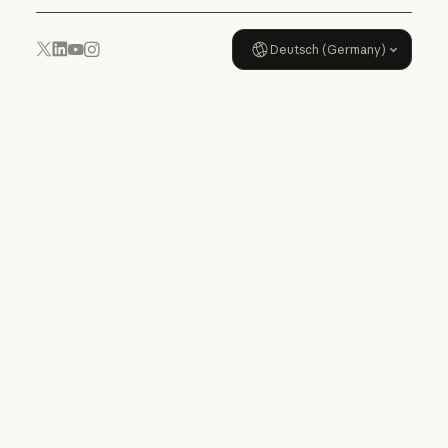
Deutsch (Germany)
YouTube
Instagram
x.com
LinkedIn