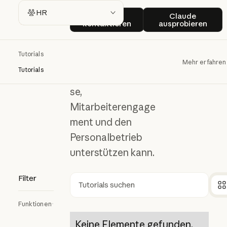
HR
Sales kontaktieren
Claude ausp
HR
Sales
Claude
kontaktieren
ausprobieren
Erfahren Sie, wie
Tutorials
Claude
Mehr erfahren
Tutorials
Einstellungsprozes
se,
Mitarbeiterengage
ment und den
Personalbetrieb
unterstützen kann.
Filter
Suchen
Funktionen
Keine Elemente gefunden.