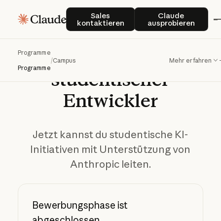
Sales kontaktieren
Claude auspro
Sales
Claude
kontaktieren
ausprobieren
Unterstützung
Programme
/
Campus
Mehr erfahren
Programme
studentischer
Entwickler
Jetzt kannst du studentische KI-
Initiativen mit Unterstützung von
Anthropic leiten.
Bewerbungsphase ist
abgeschlossen