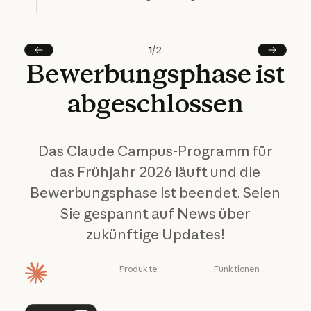
Original anzeigen
1
/
2
Vorherige
Next
Bewerbungsphase
ist
abgeschlossen
Das Claude Campus-Programm für
das Frühjahr 2026 läuft und die
Bewerbungsphase ist beendet. Seien
Sie gespannt auf News über
zukünftige Updates!
Produkte
Funktionen
Startseite
Claude
Claude für
Chrome
Claude