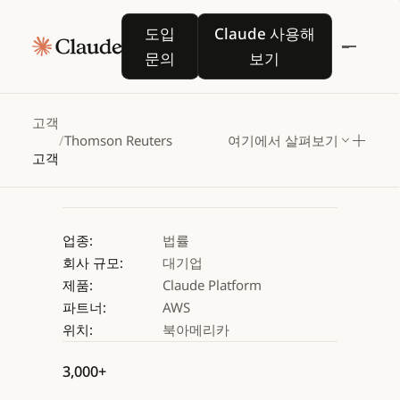
Harvey,
Claude로
법률
도입 문의
Claude 사용해 보기
도입
Claude 사용해
업무
전반을
혁신
문의
보기
Claude 사용해 보기
Claude 사용해 보기
고객
/
Thomson Reuters
여기에서 살펴보기
고객
업종:
법률
회사 규모:
대기업
제품:
Claude Platform
파트너:
AWS
위치:
북아메리카
3,000+