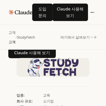
StudyFetch,
Claude로
도입 문의
Claude 사용해 보기
도입
Claude 사용해
수백만
학생에게
AI
문의
보기
기반
맞춤형
학습을
지원하다
고객
/
StudyFetch
여기에서 살펴보기
고객
Claude 사용해 보기
Claude 사용해 보기
업종:
교육
회사 규모:
소기업