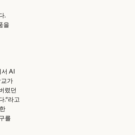
다.
품을
서 AI
학교가
어버렸던
다."라고
전한
도구를