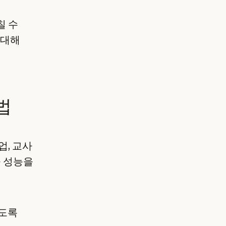
칠 수
 대해
방법
업, 교사
을 성능을
하도록