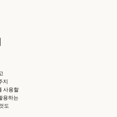
게
고
주지
를 사용할
 활용하는
 것도