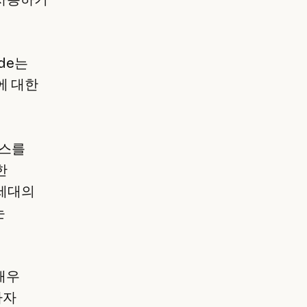
de는
에 대한
이스를
한
 세대의
는
 매우
마자