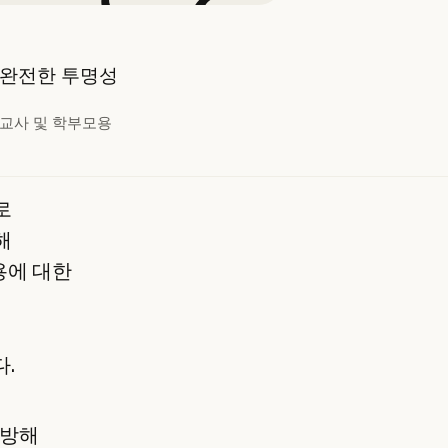
완전한 투명성
교사 및 학부모용
로
해
용에 대한
다.
 방해