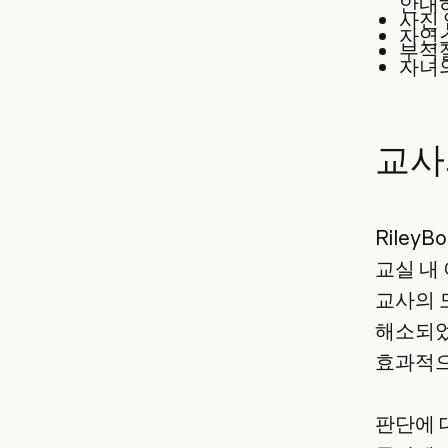
안내
사진 
자연
부적
자녀의
교사
Riley
교실 내
교사의 
해소되었
효과적으
판단에 