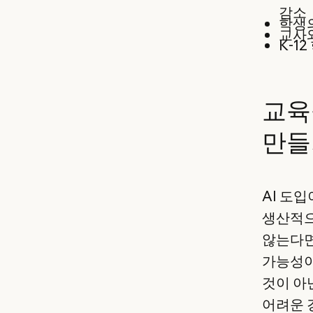
감소
학생의
교사와
K-1
교육
만들
AI 도
생산적으
않는다면
가능성이
것이 아
어려운 