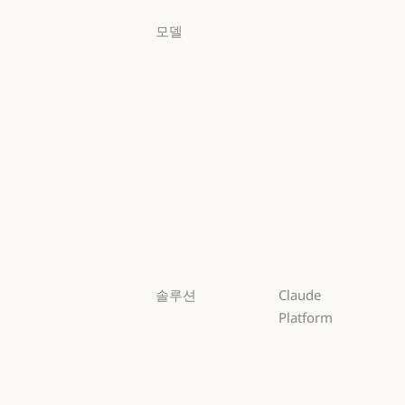
모델
Mythos
Mythos
Fable
Fable
Opus
Opus
Sonnet
Sonnet
Haiku
Haiku
솔루션
Claude
Platform
AI 에이전트
개요
AI 에이전트
코드 현대화
개요
개발자 문서
코드 현대화