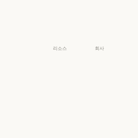
비영리 단체
비영리 단체
소규모
비즈니스
소규모 비즈니스
리소스
회사
블로그
Anthropic
블로그
Anthropic
Claude 파트너
채용
네트워크
채용
정책
Claude 파트너 네트워크
커뮤니티
정책
Economic
커뮤니티
커넥터
Futures
커넥터
Economic Futu
교육 과정
리서치
교육 과정
리서치
고객 사례
뉴스