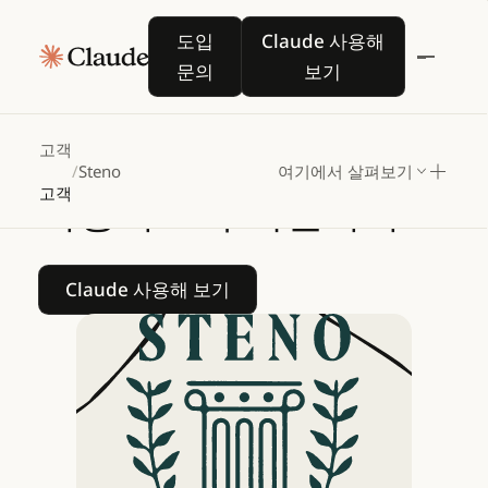
Steno,
Claude로
도입 문의
Claude 사용해 보기
도입
Claude 사용해
변호사들이
법률
문의
보기
녹취록에서
핵심
인사이트를
발견
고객
/
Steno
여기에서 살펴보기
고객
가능하도록
지원하다
Claude 사용해 보기
Claude 사용해 보기