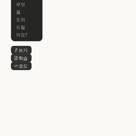
Claude for Ch
Claude for
Claude Code
Claude Code
Microsoft 365
for Enterprise
Claude for Mic
Skills
Claude Code for Enterprise
Claude Cowork
Skills
Claude Cowork
@Claude
쓰기
버튼 텍스트
@Claude
Claude 디자인
학습
버튼 텍스트
Claude 디자인
코드
버튼 텍스트
Claude Science
Claude Science
Claude
Security
Claude Security
앱 다운로드
앱 다운로드
요금제
요금제
로그인
로그인