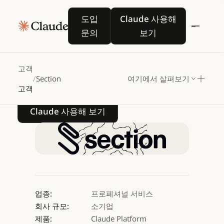
Section,
Claude로
도입 문의
Claude 사용해 보기
도입
Claude 사용해
기업의
AI
문의
보기
트랜스포메이션
길잡이가
되다
고객
/
Section
여기에서 살펴보기
고객
Claude 사용해 보기
Claude 사용해 보기
업종:
프로페셔널 서비스
회사 규모:
소기업
제품:
Claude Platform