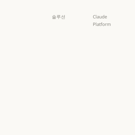
솔루션
Claude
Platform
AI 에이전트
개요
AI 에이전트
코드 현대화
개요
개발자 문서
코드 현대화
코딩
개발자 문서
요금제
코딩
고객 지원
요금제
생태계
고객 지원
사이버 보안
생태계
마켓플레이스
사이버 보안
Enterprise
마켓플레이스
AWS의 Claude
Enterprise
금융 서비스
AWS의 Claude
Google Cloud
금융 서비스
정부
Google Cloud
Microsoft
정부
의료
Foundry