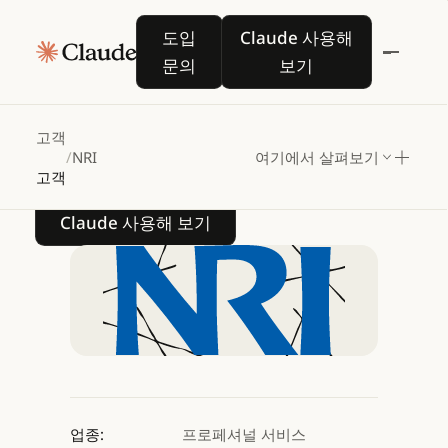
NRI,
Amazon
도입 문의
Claude 사용해 보기
도입
Claude 사용해
Bedrock의
Claude로
문의
보기
문서
검토
시간
절반으로
단축하다
고객
/
NRI
여기에서 살펴보기
고객
Claude 사용해 보기
Claude 사용해 보기
업종:
프로페셔널 서비스