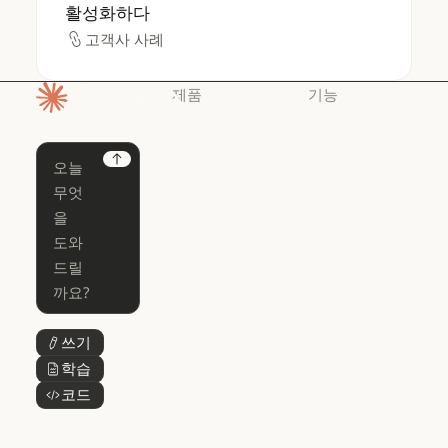
활성화하다
고객사 사례
고객사 사례
제품
기능
홈페이지
Claude
Claude for
Chrome
Claude
Next
Claude Code
Claude for Ch
Claude for
Claude Code
Claude Code
Microsoft 365
for Enterprise
Claude for Mic
Skills
Claude Code for Enterprise
Claude Cowork
Skills
Claude Cowork
@Claude
쓰기
버튼 텍스트
@Claude
Claude 디자인
학습
버튼 텍스트
Claude 디자인
코드
버튼 텍스트
Claude Science
Claude Science
Claude