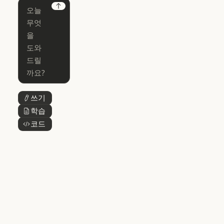
Chrome
Claude
Next
Claude Code
Claude for Ch
Claude for
Claude Code
Claude Code
Microsoft 365
for Enterprise
Claude for Mic
Skills
Claude Code for Enterprise
Claude Cowork
Skills
Claude Cowork
@Claude
쓰기
버튼 텍스트
@Claude
Claude 디자인
학습
버튼 텍스트
Claude 디자인
코드
버튼 텍스트
Claude Science
Claude Science
Claude
Security
Claude Security
앱 다운로드
앱 다운로드
요금제
요금제
로그인