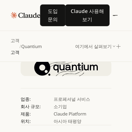
Quantium,
Claude로
도입 문의
Claude 사용해 보기
도입
Claude 사용해
전사적인
AI
도입을
문의
보기
활성화하다
고객
/
Quantium
여기에서 살펴보기
Claude 사용해 보기
고객
Claude 사용해 보기
업종:
프로페셔널 서비스
회사 규모:
소기업
제품:
Claude Platform
위치:
아시아 태평양