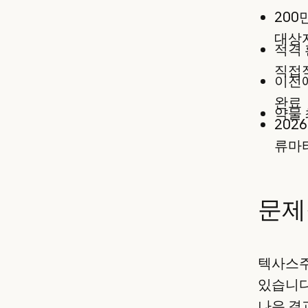
200
대상
적격 
직접
이전에
완료
약물 
202
류마티
문제
텍사스주
있습니다
나은 결