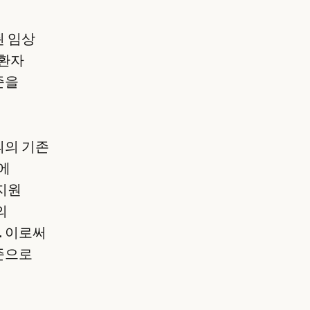
된 임상
 환자
준을
의의 기존
에
지원
의
 이로써
준으로