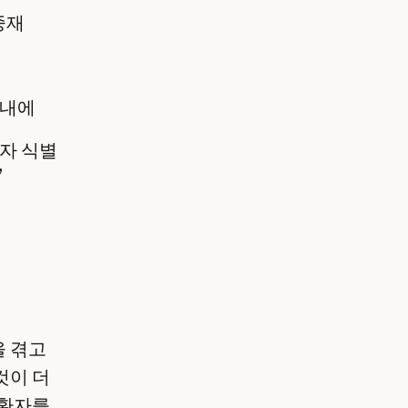
중재
 내에
환자 식별
,
을 겪고
것이 더
 환자를