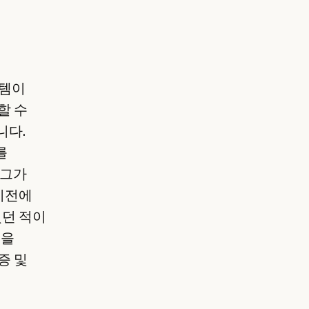
스템이
할 수
니다.
를
 그가
이전에
던 적이
식을
증 및