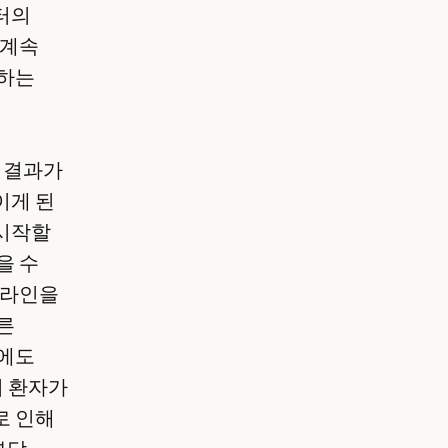
터의
 계속
못하는
사 결과가
이게 된
 시작할
을 수
드라인을
른
함에도
의 환자가
로 인해