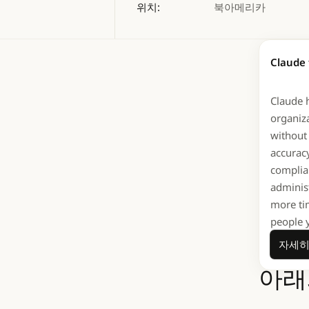
위치:
북아메리카
Quali
Claude 
대상자이
Claude 
플랫폼입니
organiz
Texas
without 
전역의 
accuracy
complia
adminis
more ti
Cla
people 
Hea
자세히
아래