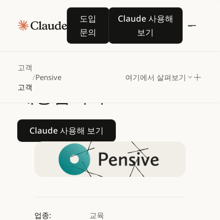
Pensive는
Claude를
도입 문의
Claude 사용해 보기
도입
Claude 사용해
통해
고등
교육을
위한
문의
보기
맞춤형
AI
티칭
어시스턴트를
고객
/
Pensive
여기에서 살펴보기
고객
제공합니다
Claude 사용해 보기
Claude 사용해 보기
업종:
교육