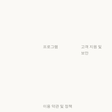
Claude 기반
준수
서비스 파트너
보안 및 규정 준
서비스 파트너
투명성
튜토리얼
투명성
튜토리얼
사용 사례
사용 사례
프로그램
고객 지원 및
보안
스타트업
가용성
스타트업
리서치 랩
가용성
서비스 상태
리서치 랩
서비스 상태
고객지원
센터
고객지원 센터
이용 약관 및 정책