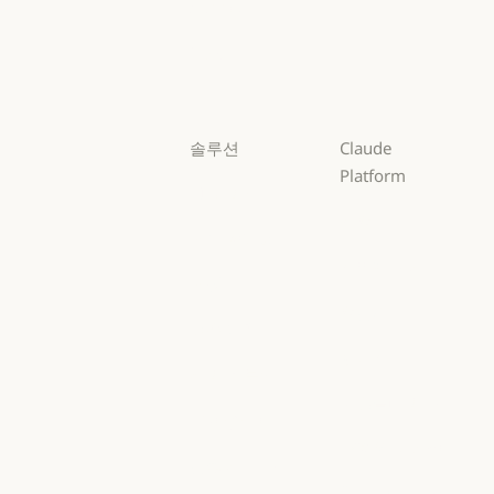
Sonnet
Sonnet
Haiku
Haiku
솔루션
Claude
Platform
AI 에이전트
개요
AI 에이전트
코드 현대화
개요
개발자 문서
코드 현대화
코딩
개발자 문서
요금제
코딩
고객 지원
요금제
생태계
고객 지원
사이버 보안
생태계
마켓플레이스
사이버 보안
Enterprise
마켓플레이스
AWS의 Claude
Enterprise
금융 서비스
AWS의 Claude
Google Cloud