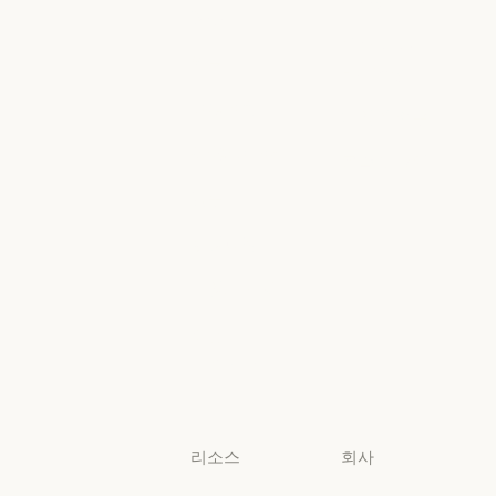
금융 서비스
정부
Google Cloud
Microsoft
정부
의료
Foundry
의료
Microsoft Foun
고등교육
지역별 준수
고등교육
지역별 준수
초·중·고 교사
콘솔 로그인
초·중·고 교사
콘솔 로그인
법무
법무
생명과학
생명과학
비영리 단체
비영리 단체
소규모
비즈니스
소규모 비즈니스
리소스
회사