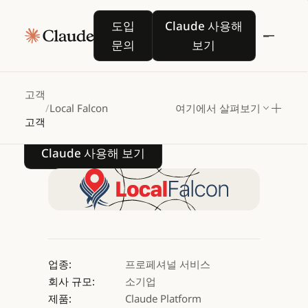
Local
Falcon,
도입 문의
Claude 사용해 보기
도입
Claude 사용해
Claude를
사용하여
문의
보기
95,000개
기업
검색
순위
향상
지원하다
고객
/
Local Falcon
여기에서 살펴보기
고객
Claude 사용해 보기
Claude 사용해 보기
업종:
프로페셔널 서비스
회사 규모:
소기업
제품:
Claude Platform