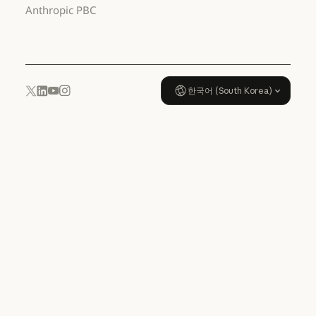
사용 정책
Anthropic PBC
사용 정책
한국어 (South Korea)
YouTube
Instagram
x.com
LinkedIn