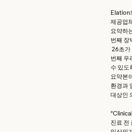
Elatio
제공업체
요약하는
번째 장
26초가
번째 우
수 있도
요약본이 
환경과 
대상인 
"Clin
진료 전
임상의가