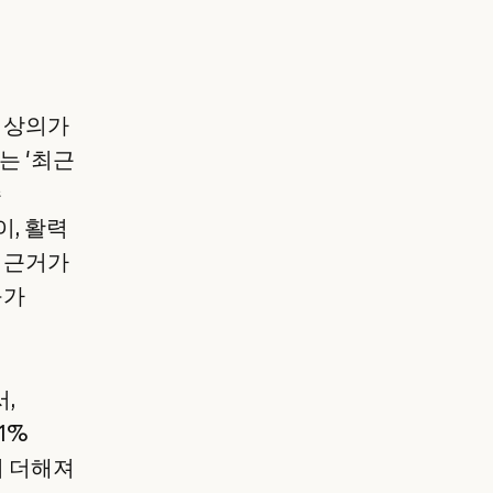
,
 임상의가
는 '최근
수
이, 활력
의 근거가
구가
서,
1%
지 더해져