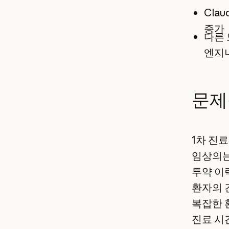
Clau
증가
다른
엔지
문제
1차 진
임상의는
투약 이
환자의 
복잡한 
진료 시