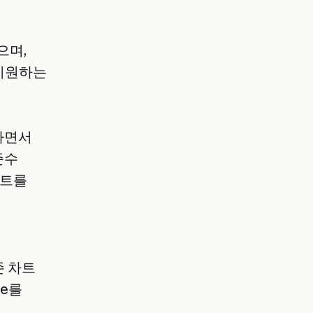
으며,
지원하는
공하면서
준수
프트를
존 차트
de를