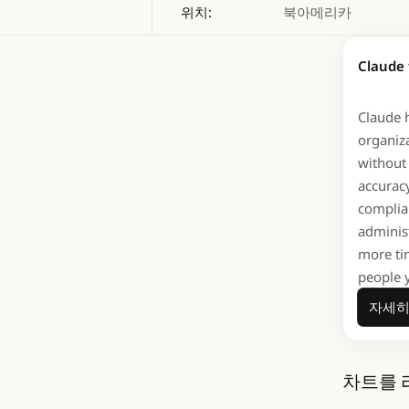
위치:
북아메리카
Elati
Claude 
플랫폼으로
Claude 
2,400
organiz
주치의 
without 
위해 설
accuracy
complia
adminis
more ti
Cla
people 
달성
자세히
차트를 