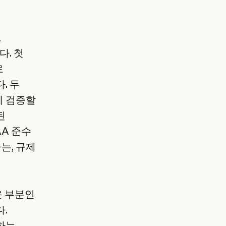
고
다. 첫
로
. 두
에 검증할
된
AA 준수
는, 규제
려운 부분인
.
하는