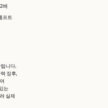
 2배
프롬프트
달립니다.
력 징후,
하여
 있는
걸려 실제