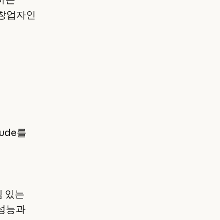
동 창업자인
ude를
임 있는
 성능과