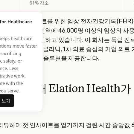
61% 감소
on Health는 1차 진료를 위한 임상 전자건강기록(EHR
for Healthcare
, 미 50개 주 전역에 46,000명 이상의 임상의 사
helps healthcare
만 명의 환자를 관리하고 있습니다. 이 회사는 독립 진
ations move faster
진료 및 컨시어지 클리닉, 1차 의료 중심의 기업 의료
sacrificing
계된 AI 네이티브 솔루션을 제공합니다.
, safety, or
nce. Less
trative work,
me with the
ude를 통해 Elation Health가
you serve.
자세히 보기
한 성과:
 보기
리뷰하며 첫 인사이트를 얻기까지 걸린 시간 중앙값 6