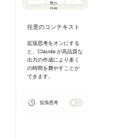
野の
詳細
な作
品例 3
任意のコンテキスト
～5
件）
PDF
拡張思考
をオンにする
と、Claude が高品質な
出力の作成により多く
の時間を費やすことが
できます。
拡張思考