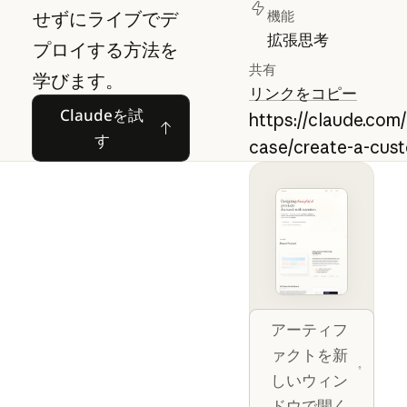
せずにライブでデ
機能
拡張思考
プロイする方法を
共有
学びます。
リンクをコピー
Claudeを試す
Claudeを試
https://claude.com
す
case/create-a-cu
Open artifact 
アーティフ
ァクトを新
しいウィン
ドウで開く