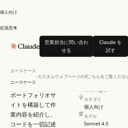
個人向け
拡張思考
カスタム
営業担当に問い合わせる
Claude
営業担当に問い合わ
Claude を
ウェブペ
せる
試す
ージの作
成
ユースケース
/
カスタムウェブページの作成
こちらをご覧くださ
ユースケース
作成者
Anthropic
ポートフォリオサ
カテゴリ
イトを構築して作
個人向け
業内容を紹介し、
モデル
コードを一切記述
Sonnet 4.5