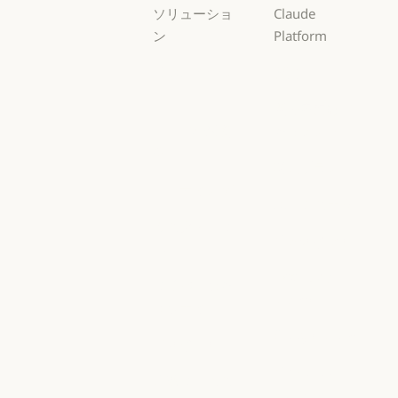
ソリューショ
Claude
ン
Platform
AI エージェン
概要
ト
概要
開発者向けド
AI エージェント
コードの最新
キュメント
化
開発者向けドキ
料金プラン
コードの最新化
コーディング
料金プラン
エコシステム
コーディング
カスタマーサ
エコシステム
Marketplace
ポート
Marketplace
カスタマーサポート
AWS 上の
サイバーセキ
Claude
ュリティ
AWS 上の Clau
サイバーセキュリティ
Google Cloud
Enterprise
Google Cloud
Enterprise
Microsoft
金融サービス
Foundry