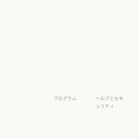
イベント
Responsible Sca
プラグイン
セキュリティ
とコンプライ
プラグイン
Claude を活用
アンス
Claude を活用
セキュリティと
サービスパー
透明性
トナー
透明性
サービスパートナー
チュートリア
ル
チュートリアル
ユースケース
ユースケース
プログラム
ヘルプとセキ
ュリティ
スタートアッ
プ
可用性
スタートアップ
可用性
研究ラボ
稼働状況