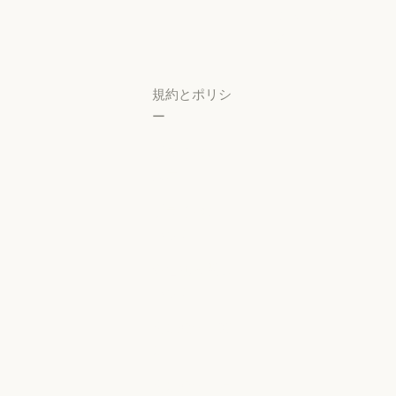
研究ラボ
稼働状況
サポートセン
ター
サポートセンタ
規約とポリシ
ー
プライバシー
設定
プライバシー
ポリシー
プライバシーポリシー
責任ある開示
ポリシー
責任ある開示ポリシー
利用規約：商
用
利用規約：商用
利用規約：消