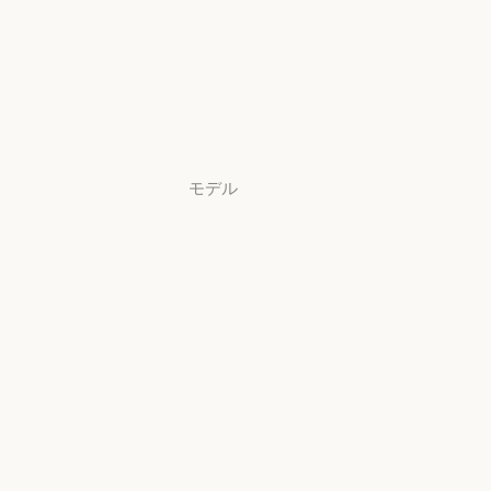
ンロード
アプリをダウンロード
料金プラン
料金プラン
ログイン
ログイン
モデル
Mythos
Mythos
Fable
Fable
Opus
Opus
Sonnet
Sonnet
Haiku
Haiku