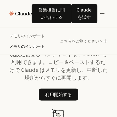
ゼロから始めることな
営業担当に問い合わせる
Claude を試す
営業担当に問
Claude
くClaude
に切り替え
い合わせる
を試す
る
メモリのインポート
こちらをご覧ください
他の AI プロバイダーで設定した自身の環
メモリのインポート
境設定およびコンテキストを、Claude で
利用できます。コピー＆ペーストするだ
けで Claude はメモリを更新し、中断した
場所からすぐに再開します。
利用開始する
利用開始する