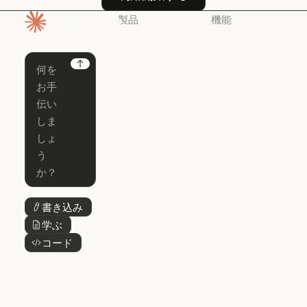
製品
機能
ホームページ
Claude
Claude for
Chrome
Claude
Next
Claude Code
Claude for Ch
Claude for
Claude Code
Claude Code
Microsoft 365
for Enterprise
Claude for Mic
Skills
Claude Code for Enterprise
Claude Cowork
Skills
Claude Cowork
@Claude
@Claude
Claude Design
書き込み
ボタンテキスト
Claude Design
学ぶ
ボタンテキスト
Claude Science
コード
ボタンテキスト
Claude Science
Claude
Security
Claude Security
アプリをダウ