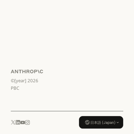
費者
利用規約：消費者
利用規約：米
国 幼稚園年長
から高校3年生
まで
利用規約：米国 幼稚園年長から
データ処理契
約：米国 幼稚
園年長から高
校3年生まで
Anthropic
©[year]
2026
データ処理契約：米国 幼稚園年
使用ポリシー
PBC
使用ポリシー
日本語 (Japan)
YouTube
Instagram
x.com
LinkedIn