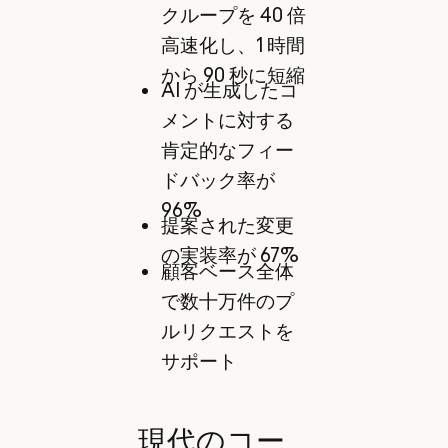
クループを 40 倍
高速化し、1 時間
から 90 秒に短縮
AI が生成したコ
メントに対する
肯定的なフィー
ドバック率が
96%
提案された変更
の実装率が 67%
顧客ベース全体
で数十万件のプ
ルリクエストを
サポート
現代のコー