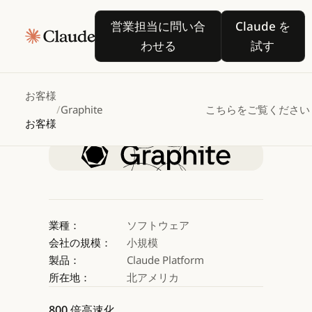
Graphite
は
Claude
営業担当に問い合わせる
Claude 
営業担当に問い合
Claude を
を活用してコードレビュ
わせる
試す
40
倍高速化
お客様
/
Graphite
こちらをご覧ください
Claude を試す
お客様
Claude を試す
業種：
ソフトウェア
会社の規模：
小規模
製品：
Claude Platform
所在地：
北アメリカ
800 倍高速化