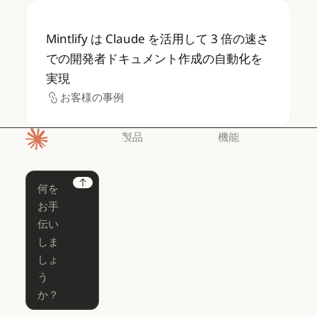
Mintlify は Claude を活用して 3 
Mintlify は Claude を活用して 3 倍の速さ
での開発者ドキュメント作成の自動化を
実現
お客様の事例
お客様の事例
製品
機能
ホームページ
Claude
Claude for
Chrome
Claude
Next
Claude Code
Claude for Ch
Claude for
Claude Code
Claude Code
Microsoft 365
for Enterprise
Claude for Mic
Skills
Claude Code for Enterprise
Claude Cowork
Skills
Claude Cowork
@Claude