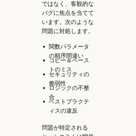
ではなく、客観的な
バグに焦点を当てて
います。次のような
問題に対処します。
関数パラメータ
の順序間違い
コピー＆ペース
トのミス
セキュリティの
脆弱性
ロジックの不整
合
ベストプラクテ
ィスの違反
問題が特定される