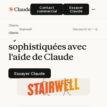
Stairwell
protège
les
Contact commercial
Essayer Claude
Contact
Essayer
commercial
Claude
entreprises
contre
les
menaces
de
Clients
/
Stairwell
Découvrir ici
cybersécurité
Clients
sophistiquées
avec
l'aide
de
Claude
Essayer Claude
Essayer Claude