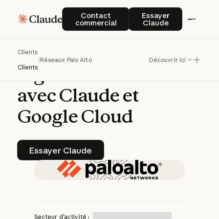
Palo
Alto
Networks
Contact commercial
Essayer Claude
Contact
Essayer
commercial
Claude
accélère
le
développement
de
Clients
/
Réseaux Palo Alto
Découvrir ici
logiciels
sécurisés
Clients
avec
Claude
et
Google
Cloud
Essayer Claude
Essayer Claude
Secteur d'activité :