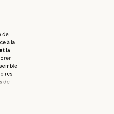
e de
ce à la
et la
iorer
ensemble
toires
ds de