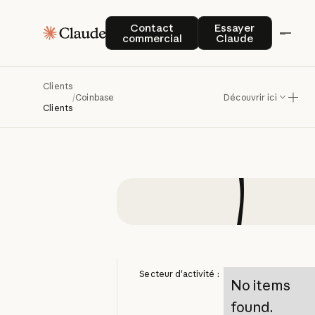
Coinba
Contact commercial
Essayer Claude
Contact
Essayer
commercial
Claude
clientèle
et
Clients
/
Coinbase
Découvrir ici
Clients
Secteur d'activité :
No items
found.