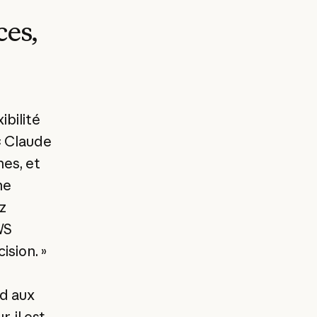
ces,
ibilité
« Claude
nes, et
ne
z
WS
sion. »
d aux
, il est