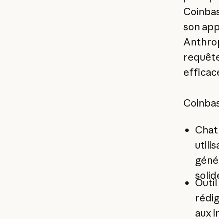
Coinbas
son app
Anthrop
requête
efficac
Coinbas
Chatb
utili
génér
solid
Outil
rédig
aux i