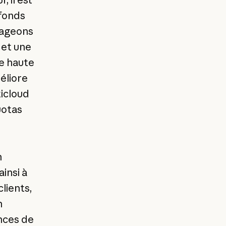
 fonds
gageons
 et une
ne haute
éliore
ticloud
uotas
n
insi à
lients,
n
nces de