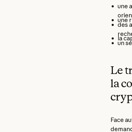
une 
orien
une r
des a
reche
la ca
un se
Le t
la c
cry
Face au
demande