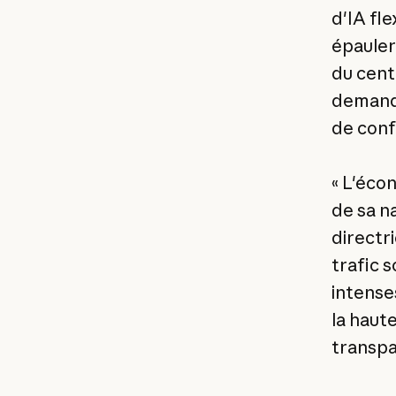
d'IA fl
épauler
du cent
demande
de conf
« L'éco
de sa n
directr
trafic s
intenses
la haut
transpa