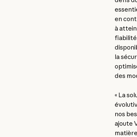
essentie
en cont
à attei
fiabili
disponib
la sécu
optimis
des mod
« La so
évolutiv
nos bes
ajoute 
matière