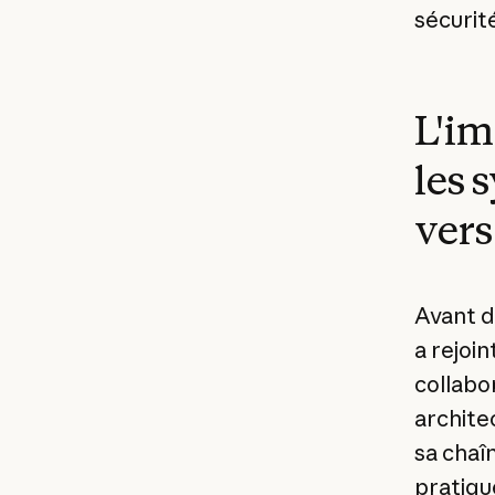
sécurité
L'im
les 
vers
Avant d
a rejoi
collabo
archite
sa chaî
pratiqu