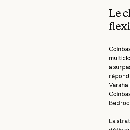
Le c
flex
Coinbas
multicl
a surpa
répond 
Varsha 
Coinbas
Bedrock
La stra
défis du