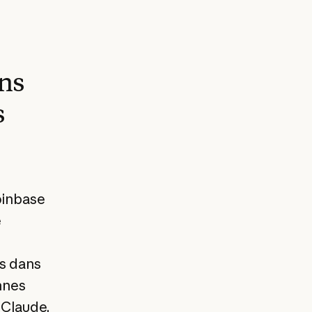
ns
s
oinbase
e
n
es dans
nnes
 Claude.