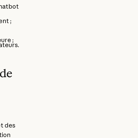
chatbot
nt ;
ure ;
ateurs.
 de
et des
tion