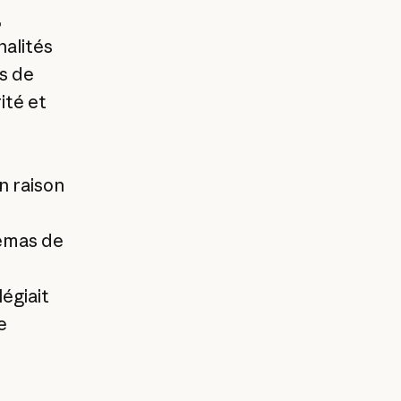
,
nalités
s de
ité et
n raison
hémas de
légiait
e