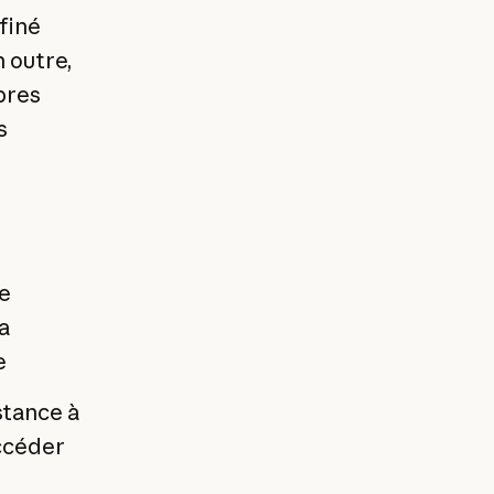
finé
 outre,
pres
s
e
a
e
stance à
ccéder