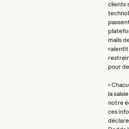
clients
technol
passent
platefo
mails d
ralentit
restrei
pour des
« Chacu
la sais
notre é
ces inf
déclare