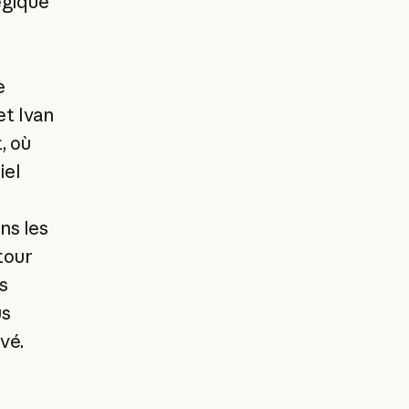
égique
e
t Ivan
, où
iel
ns les
tour
s
us
vé.