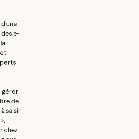
s
 d’une
 des e-
la
 et
xperts
à gérer
mbre de
à saisir
»,
r chez