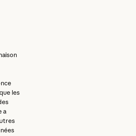
naison
ence
que les
des
e a
autres
nnées