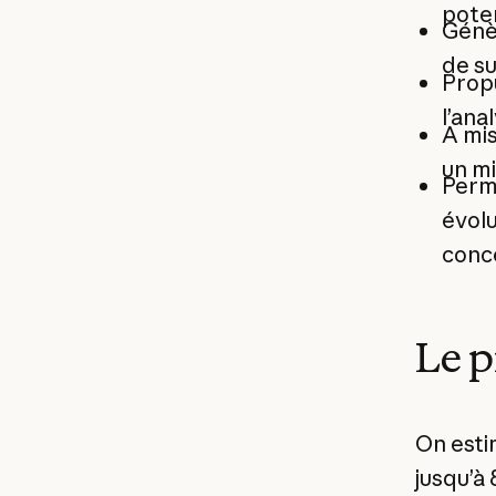
poten
Génè
de su
Propu
l’ana
A mis
un mi
Perme
évolu
conce
Le 
On esti
jusqu’à