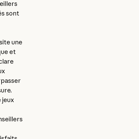
eillers
és sont
site une
que et
clare
ux
urpasser
ure.
 jeux
seillers
sfaits