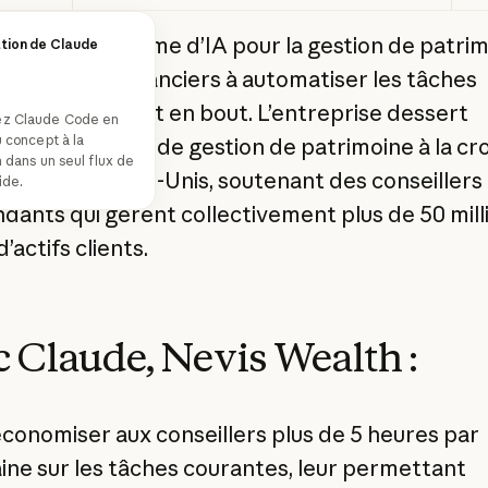
st une plateforme d’IA pour la gestion de patrim
tion de Claude
 conseillers financiers à automatiser les tâches
tratives de bout en bout. L’entreprise dessert
z Claude Code en
nt
u concept à la
es des sociétés de gestion de patrimoine à la cr
n dans un seul flux de
 rapide aux États-Unis, soutenant des conseillers
uide.
dants qui gèrent collectivement plus de 50 mill
d’actifs clients.
 Claude, Nevis Wealth :
économiser aux conseillers plus de 5 heures par
ne sur les tâches courantes, leur permettant