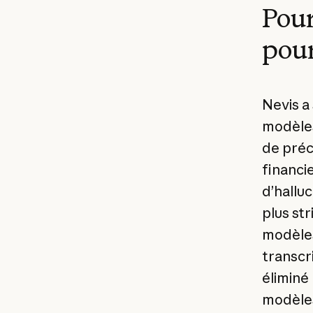
Pour
pour
Nevis a
modèles
de préci
financi
d’hallu
plus st
modèles
transcr
éliminé
modèles