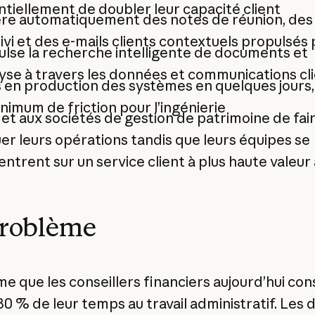
tiellement de doubler leur capacité client
re automatiquement des notes de réunion, des
ivi et des e-mails clients contextuels propulsés p
lse la recherche intelligente de documents et
lyse à travers les données et communications cl
 en production des systèmes en quelques jours,
nimum de friction pour l’ingénierie
t aux sociétés de gestion de patrimoine de fai
er leurs opérations tandis que leurs équipes se
ntrent sur un service client à plus haute valeur
problème
me que les conseillers financiers aujourd’hui co
 80 % de leur temps au travail administratif. Les