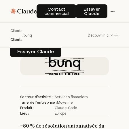
bunq
crée
l'assistant
Contact commercial
Essayer Claude
Contact
Essayer
commercial
Claude
bancaire
intelligent
Finn
avec
Claude
Clients
/
bunq
Découvrir ici
Clients
Essayer Claude
Essayer Claude
Secteur d'activité :
Services financiers
Taille de l'entreprise :
Moyenne
Produit :
Claude Code
Lieu :
Europe
~80 % de résolution automatisée du