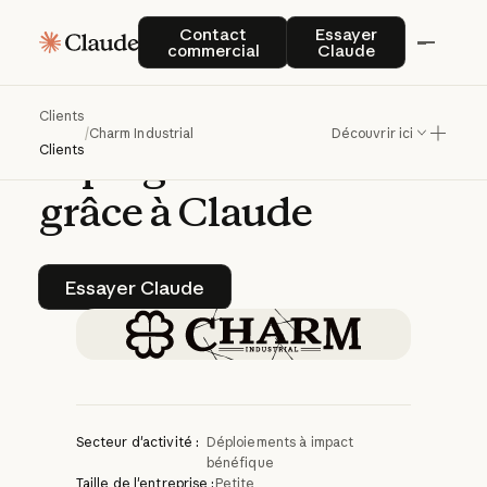
Charm
Industrial
Contact commercial
Essayer Claude
Contact
Essayer
commercial
Claude
accélère
ses
opérations
de
Clients
/
Charm Industrial
Découvrir ici
captage
de
carbone
Clients
grâce
à
Claude
Essayer Claude
Essayer Claude
Secteur d'activité :
Déploiements à impact
bénéfique
Taille de l'entreprise :
Petite