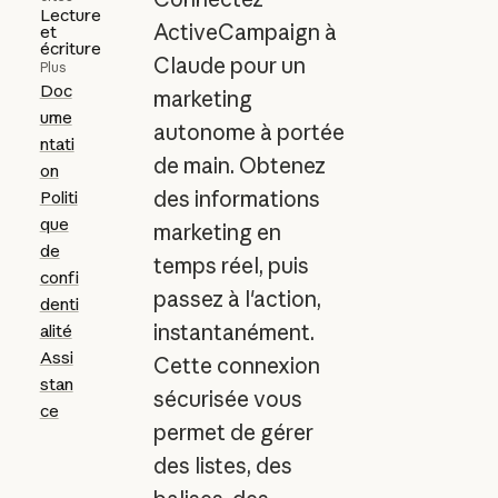
Lecture
ActiveCampaign à
et
écriture
Claude pour un
Plus
Doc
marketing
ume
autonome à portée
ntati
de main. Obtenez
on
des informations
Politi
que
marketing en
de
temps réel, puis
confi
passez à l'action,
denti
instantanément.
alité
Assi
Cette connexion
stan
sécurisée vous
ce
permet de gérer
des listes, des