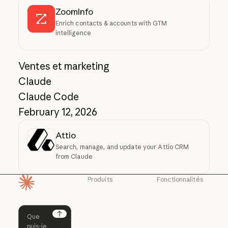
ZoomInfo
Enrich contacts & accounts with GTM
intelligence
Ventes et marketing
Claude
Claude Code
February 12, 2026
Attio
Search, manage, and update your Attio CRM
from Claude
Produits
Fonctionnalités
Page d'accueil
Claude
Claude for
Chrome
Claude
Claude Code
Claude for Ch
Next
Claude for
Claude Code