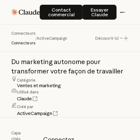
Contact commercial
Essayer Claude
Contact
Essayer
commercial
Claude
Connecteurs
ActiveCampaign
/
ActiveCampaign
Découvrir ici
Connecteurs
Du
marketing
autonome
pour
transformer
votre
façon
de
travailler
Catégorie
Ventes et marketing
Utilisé dans
Claude
Créé par
ActiveCampaign
Capa
Connectez
cités