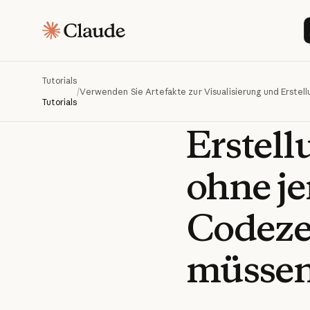
Verwen
Artefak
Tutorials
Visual
/
Verwenden Sie Artefakte zur Visualisierung und Erstel
Tutorials
Erstell
ohne je
Codezei
müsse