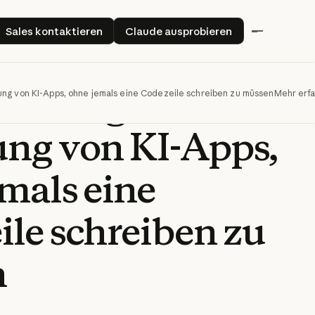
den Sie
Sales kontaktieren
Claude ausprobieren
Sales kontaktieren
Claude ausprobieren
te zur
isierung und
lung von KI-Apps, ohne jemals eine Codezeile schreiben zu müssen
Mehr erf
ung von KI-Apps,
mals eine
le schreiben zu
n