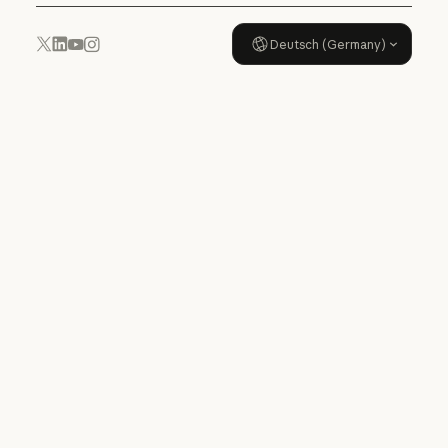
Deutsch (Germany)
YouTube
Instagram
x.com
LinkedIn