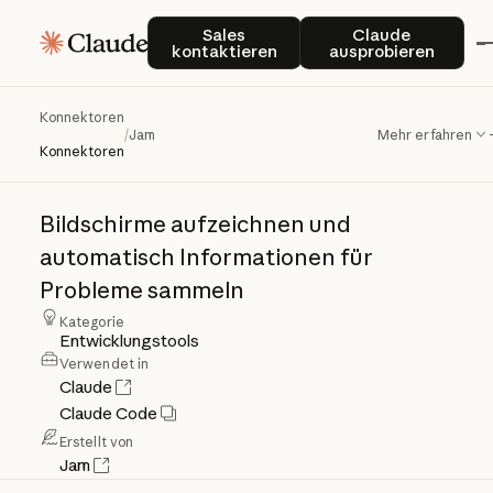
Sales kontaktieren
Claude auspro
Sales
Claude
kontaktieren
ausprobieren
Konnektoren
Jam
/
Jam
Mehr erfahren
Konnektoren
Bildschirme
aufzeichnen
und
automatisch
Informationen
für
Probleme
sammeln
Kategorie
Entwicklungstools
Verwendet in
Claude
Claude Code
Erstellt von
Jam