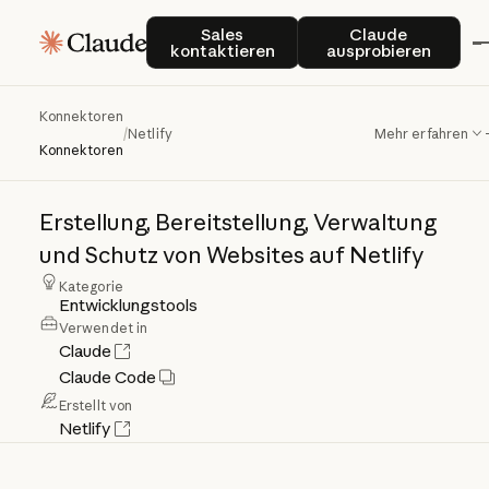
Sales kontaktieren
Claude auspro
Sales
Claude
kontaktieren
ausprobieren
Konnektoren
Netlify
/
Netlify
Mehr erfahren
Konnektoren
Erstellung,
Bereitstellung,
Verwaltung
und
Schutz
von
Websites
auf
Netlify
Kategorie
Entwicklungstools
Verwendet in
Claude
Claude Code
Erstellt von
Netlify