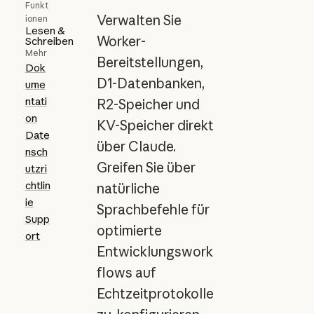
Funkt
Verwalten Sie
ionen
Lesen &
Worker-
Schreiben
Mehr
Bereitstellungen,
Dok
D1-Datenbanken,
ume
ntati
R2-Speicher und
on
KV-Speicher direkt
Date
über Claude.
nsch
Greifen Sie über
utzri
chtlin
natürliche
ie
Sprachbefehle für
Supp
optimierte
ort
Entwicklungswork
flows auf
Echtzeitprotokolle