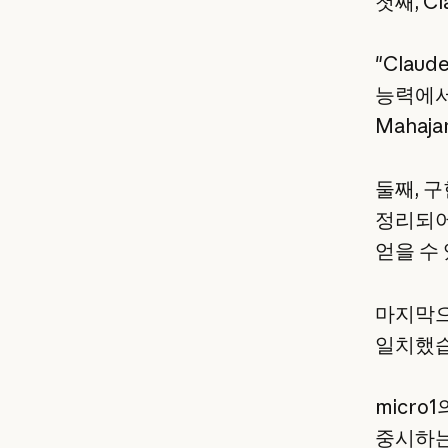
첫째, 
"Cla
능력에서
Mahaj
둘째, 구
정리되어
얻을 수
마지막으로
일치했습
micro
중시하는