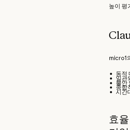
높이 평
Cla
micro
동적 
일관되
불안 
종합
시간대
효율