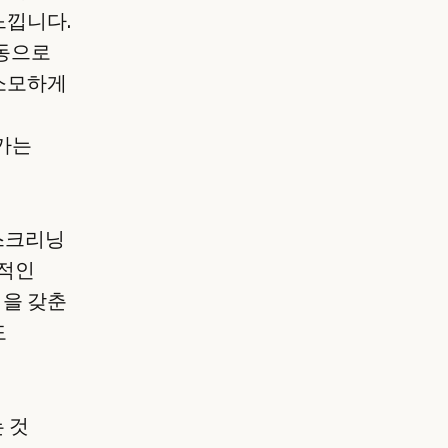
느낍니다.
수동으로
소모하게
평가는
 스크리닝
모적인
을 갖춘
도
 것