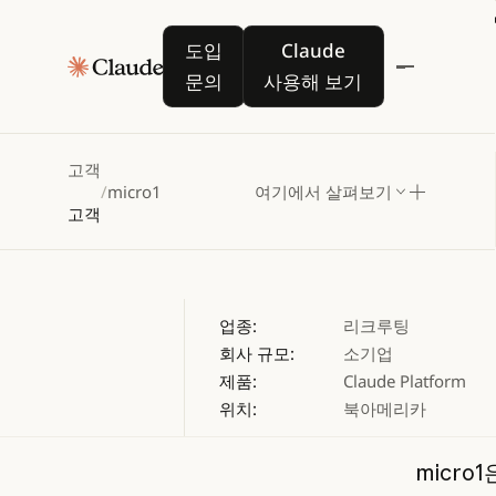
micro
도입 문의
Claude 사용해 보기
도입
Claude
문의
사용해 보기
고객
/
micro1
여기에서 살펴보기
고객
업종:
리크루팅
회사 규모:
소기업
제품:
Claude Platform
위치:
북아메리카
micro