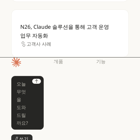
N26, Claude 솔루션을 통해 고객 운영 업무 
N26, Claude 솔루션을 통해 고객 운영
업무 자동화
고객사 사례
고객사 사례
제품
기능
홈페이지
Claude
Claude for
Chrome
Claude
Next
Claude Code
Claude for Ch
Claude for
Claude Code
Claude Code
Microsoft 365
for Enterprise
Claude for Mic
Skills
Claude Code for Enterprise
Claude Cowork
Skills
Claude Cowork
@Claude
쓰기