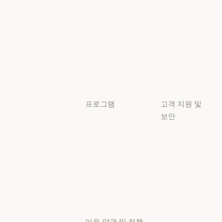
보안 및 규정
Claude 기반
준수
서비스 파트너
보안 및 규정 준
서비스 파트너
투명성
튜토리얼
투명성
튜토리얼
사용 사례
사용 사례
프로그램
고객 지원 및
보안
스타트업
가용성
스타트업
리서치 랩
가용성
서비스 상태
리서치 랩
서비스 상태
고객지원
센터
고객지원 센터
이용 약관 및 정책