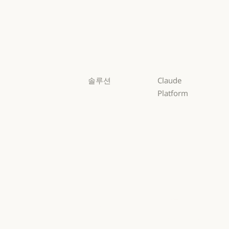
Opus
Sonnet
Sonnet
Haiku
Haiku
솔루션
Claude
Platform
AI 에이전트
개요
AI 에이전트
코드 현대화
개요
개발자 문서
코드 현대화
코딩
개발자 문서
요금제
코딩
고객 지원
요금제
생태계
고객 지원
사이버 보안
생태계
마켓플레이스
사이버 보안
Enterprise
마켓플레이스
AWS의 Claude
Enterprise
금융 서비스