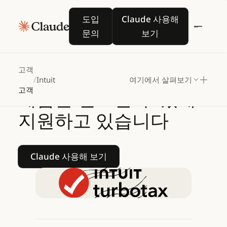
Intuit는
Claude
기반
도입 문의
Claude 사용해 보기
도입
Claude 사용해
연방세익스플레이너를
문의
보기
통해
수백만
명의
고객이
자신
있게
고객
/
Intuit
여기에서 살펴보기
고객
세금을
신고할
수
있게
지원하고
있습니다
Claude 사용해 보기
Claude 사용해 보기