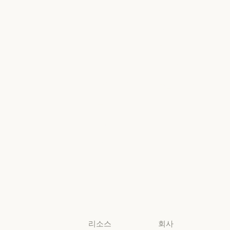
AWS의 Claude
Google Cloud
금융 서비스
정부
Google Cloud
Microsoft
정부
의료
Foundry
의료
Microsoft Foun
고등교육
지역별 준수
고등교육
지역별 준수
초·중·고 교사
콘솔 로그인
초·중·고 교사
콘솔 로그인
법무
법무
생명과학
생명과학
비영리 단체
비영리 단체
소규모
비즈니스
소규모 비즈니스
리소스
회사