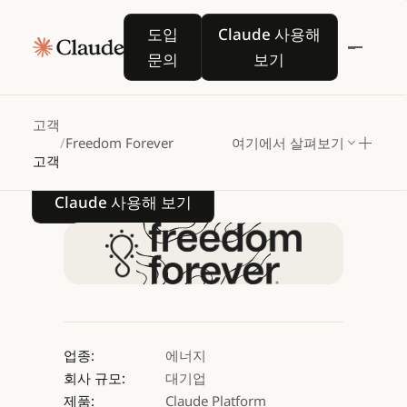
Freedom
Forever,
도입 문의
Claude 사용해 보기
도입
Claude 사용해
Claude로
인허가
문의
보기
워크플로우
자동화
실현
고객
/
Freedom Forever
여기에서 살펴보기
고객
Claude 사용해 보기
Claude 사용해 보기
업종:
에너지
회사 규모:
대기업
제품:
Claude Platform