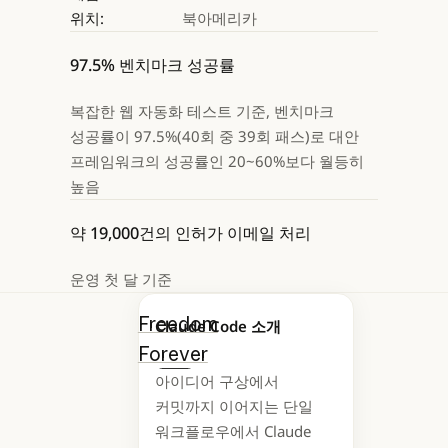
위치:
북아메리카
97.5% 벤치마크 성공률
복잡한 웹 자동화 테스트 기준, 벤치마크
성공률이 97.5%(40회 중 39회 패스)로 대안
프레임워크의 성공률인 20~60%보다 월등히
높음
약 19,000건의 인허가 이메일 처리
운영 첫 달 기준
Freedom
Claude Code 소개
Forever
는 미국
아이디어 구상에서
최대의 주거용
다음
커밋까지 이어지는 단일
태양광 설치 업체로,
워크플로우에서 Claude
영업 및 인허가부터