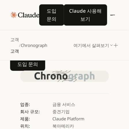
Chronograph,
도입 문의
Claude 사용해 보기
도입
Claude 사용해
Claude로
운영을
문의
보기
확장하고
의사결정
속도
향상
고객
/
Chronograph
여기에서 살펴보기
고객
도입 문의
도입 문의
업종:
금융 서비스
회사 규모:
중견기업
제품:
Claude Platform
위치:
북아메리카