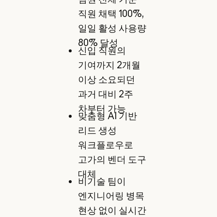
직원 채택 100%,
일일 활성 사용량
80% 달성
신입 직원의
기여까지 2개월
이상 소요되던
과거 대비 2주
차부터 가능
맞춤형 AI 기반
리드 생성
워크플로우로
고가의 벤더 도구
대체
비기술 팀이
엔지니어링 병목
현상 없이 실시간