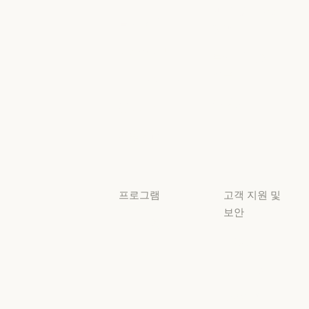
AI의 비약적 성
책임 있는 확장
이벤트
플러그인
정책
플러그인
책임 있는 확장 
Claude 기반
보안 및 규정
Claude 기반
준수
서비스 파트너
보안 및 규정 준
서비스 파트너
투명성
튜토리얼
투명성
튜토리얼
사용 사례
사용 사례
프로그램
고객 지원 및
보안
스타트업
가용성
스타트업
리서치 랩
가용성
서비스 상태
리서치 랩
서비스 상태
고객지원