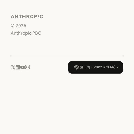
서비스 이용약관: US K-12
데이터 처리 계약:
US K-12
Anthropic
©
2026
데이터 처리 계약: US K-12
사용 정책
Anthropic PBC
사용 정책
한국어 (South Korea)
YouTube
Instagram
x.com
LinkedIn