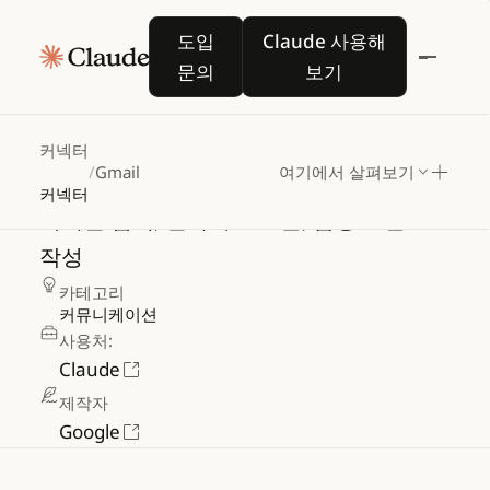
도입 문의
Claude 사용해 보기
도입
Claude 사용해
문의
보기
Gmail
커넥터
/
Gmail
여기에서 살펴보기
커넥터
이메일
검색,
인사이트
도출,
답장
초안
작성
카테고리
커뮤니케이션
사용처:
Claude
제작자
Google