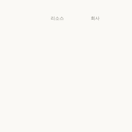
소규모 비즈니스
리소스
회사
블로그
Anthropic
블로그
Anthropic
Claude 파트너
채용
네트워크
채용
정책
Claude 파트너 네트워크
커뮤니티
정책
Economic
커뮤니티
커넥터
Futures
커넥터
Economic Futu
교육 과정
리서치
교육 과정
리서치
고객 사례
뉴스
고객 사례
뉴스
Anthropic
AI의 비약적
엔지니어링
성장에 대한
정책
Anthropic 엔지니어링
이벤트