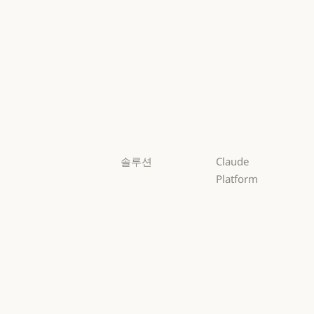
Mythos
Fable
Fable
Opus
Opus
Sonnet
Sonnet
Haiku
Haiku
솔루션
Claude
Platform
AI 에이전트
개요
AI 에이전트
코드 현대화
개요
개발자 문서
코드 현대화
코딩
개발자 문서
요금제
코딩
고객 지원
요금제
생태계
고객 지원
사이버 보안
생태계